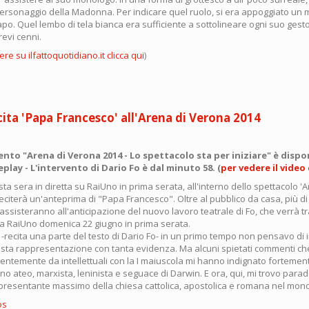
 personaggio della Madonna. Per indicare quel ruolo, si era appoggiato un 
apo. Quel lembo di tela bianca era sufficiente a sottolineare ogni suo gesto
revi cenni.
re su ilfattoquotidiano.it clicca qui
)
imo
,
lo
cita 'Papa Francesco' all'Arena di Verona 2014
rte
vento "Arena di Verona 2014 - Lo spettacolo sta per iniziare" è dispo
eplay - L'intervento di Dario Fo è dal minuto 58
. (
per vedere il video 
ta sera in diretta su RaiUno in prima serata, all'interno dello spettacolo 
reciterà un'anteprima di "Papa Francesco". Oltre al pubblico da ca
sa, più d
assisteranno all'anticipazione del nuovo lavoro teatrale di Fo, che verrà 
a RaiUno domenica 22 giugno in prima serata.
tà -recita una parte del testo di Dario Fo- in un primo tempo non pensavo di
esta rappresentazione con tanta evidenza. Ma alcuni spietati commenti ch
ecentemente da intellettuali con la I maiuscola mi hanno indignato fortemen
ono ateo, marxista, leninista e seguace di Darwin. E ora, qui, mi trovo par
presentante massimo della chiesa cattolica, apostolica e romana nel mondo.
os