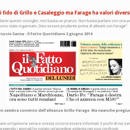
i
 fido di Grillo e Casaleggio ma Farage ha valori divers
ming
 darei questo consiglio: non basta un pranzo. Non basta parlare con una 
sono stato ingannato. Devi essere prudente prima di allearti con Farage”.
ta
rruccio Sansa
- il Fatto Quotidiano 2 giugno 2014
PO
A"
ata
non sembra convinto dell’alleanza Grillo-Farage. Ma neanche pregi
are un’opinione seria e onesta occorra essere informati. E pochi di noi s
Leggendo i giornali ho notato un’acredine violenta nei suoi confronti.