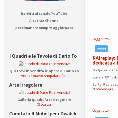
Iscriviti al canale YouTube
Alcatraz Channel
per rimanere sempre aggiornato
Leggi tutto
su
Dario
Fo
Tweet
recita
I Quadri e le Tavole di Dario Fo
RAIreplay: 
'Papa
dedicata a 
Franc
all'A
"Colpo di Scena"
Qui trovi in vendita le opere di Dario Fo
di
Visita il nuovo shop.dariofo.it
Vero
Durata: 00:45:45
2014
Arte Irregolare
Su Rai Replay sa
cliccando qui
.
Galleria quadri Arte Irregolare
Clicca qui
Leggi tutto
su
Comitato Il Nobel per i Disabili
RAIre