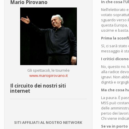
Mario Pirovano
In che cosa l’
Nell’elettorato 
votato soprattut
sguardo verso il
questa Europa, n
uscirne e basta.
Prima la sconf
Sì, ci sarà stato
messaggio è stat
I critici dico
No, questo no. 
Gli spettacoli, le tournée
alla radice devo
www.mariopirovano.it
ignavi. Non abb
dignità e orgogl
Il circuito dei nostri siti
Ma che cosa ha
internet
La paura. È passa
M5S può costare 
delle amministr
perso dei lavori
Chi viene indica
SITI AFFILIATI AL NOSTRO NETWORK
Se va in porto