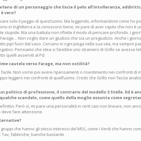
rlano di un personaggio che liscia il pelo all’intolleranza, addiritt
 è vero?
ercare solo il peggio di quest’uomo. Ma leggendo, informandomi come ho p
no in Inghilterra e la conoscono bene, mi pare di aver capito che non è un 
ute stupide. Ma una battuta non riflette il modo di pensare profondo. I giorn
Farage… Non voglio dare un giudizio che sia un pregiudizio. Anche i giornal
tto pipì fuori dal vaso. Cercano in ogni piega nella sua vita, ma sempre p
egativo. Pensiamo che idea si farebbe uno straniero di Grillo se avesse lett
tto quelli asserviti al Pd.
rime cautela verso Farage, ma non ostilità?
 facile. Non vorrei poi avere ripensamenti o risentimento nei confronti di
ppo leggero nei confronti di quell’uomo. Credo che Grillo non faccia analisi
un politico di professione, il contrario del modello 5 Stelle. Ed è a
 qualche scandalo, come quello della moglie assunta come segreta
efinitivi. Però sì, mi pare una personalità in certi casi non lineare, non anco
lo deve fare attenzione.
ternative?
i gruppi che hanno gli stessi interessi del M5S, come i Verdi che hanno com
e: Tav, fabbriche, banche bastarde