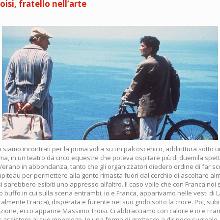
si, fratello nell’arte
 siamo incontrati per la prima volta su un palcoscenico, addirittura sotto
a, in un teatro da circo equestre che poteva ospitare più di duemila spetta
’erano in abbondanza, tanto che gli organizzatori diedero ordine di far sco
hapiteau per permettere alla gente rimasta fuori dal cerchio di ascoltare al
si sarebbero esibiti uno appresso all’altro. Il caso volle che con Franca noi 
o buffo in cui sulla scena entrambi, io e Franca, apparivamo nelle vesti di 
lmente Franca), disperata e furente nel suo grido sotto la croce. Poi, sub
izione, ecco apparire Massimo Troisi. Ci abbracciamo con calore e io e Fra
er assistere al suo monologo. In una forma di grottesco a dir poco surreale, 