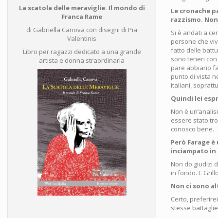
La scatola delle meraviglie. Il mondo di
Le cronache pa
Franca Rame
razzismo. Non
di Gabriella Canova con disegni di Pia
Si è andati a c
Valentinis
persone che vivo
fatto delle batt
Libro per ragazzi dedicato a una grande
sono teneri con 
artista e donna straordinaria
pare abbiano fa
punto di vista n
italiani, soprattu
Quindi lei esp
Non è un’analisi
essere stato tro
conosco bene.
Però Farage è 
inciampato in
Non do giudizi d
in fondo. E Gril
Non ci sono al
Certo, preferire
stesse battagli