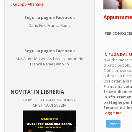
::
Gruppo Atlantide
Appuntamen
Segui la pagina Facebook
Dario Fo e Franca Rame
PER CONOSCER
Segui la pagina Facebook
IN FUGA DAL S
MusAlab - Museo Archivio Laboratorio
qualche mese mi h
Franca Rame Dario Fo
dibattiti pubbli
Cioè attraverso l
pubblico a forza
una caterva di in
Franca ha volu
NOVITA' IN LIBRERIA
frutto di un'e
lo sfruttament
QUASI PER CASO UNA DONNA
battaglie per 
CRISTINA DI SVEZIA
Senato, e alle
Leggi tutto
su
Appu
a
Tweet
teatr