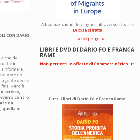
Alfabetizzazione dei migranti attraverso il teatro.
Di cosa si tratta
OLI CON DARIO
Il sito del progetto
LIBRI E DVD DI DARIO FO E FRANCA
RAME
a e che da
tro che in
Non perderti le offerte di CommercioEtico.it
:
disinformare.
 ubriacare un
 la gente dentro
 falsi.
Perciò
o scritto,
terventi contro
Tutti i libri di Dario Fo e Franca Rame:
fate da
, quella in