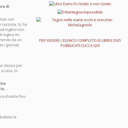
ura di
otuto con
razzista. Sì, ha
ali inglesi non
i inglesi mi
artendo da un
PER VEDERE L'ELENCO COMPLETO DI LIBRI E DVD
o i giornali
PUBBLICATI CLICCA QUI
 me stesso per
 a caso, lo
nche
ria…
ra chiarita fino
battuto le