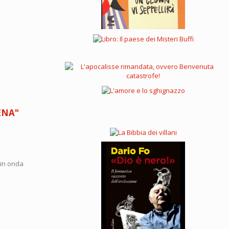
CENA"
 in onda