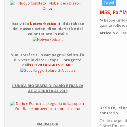
Rived
Tweet
in
M5S, Fo:“Mi
strea
la
“A Beppe Grillo
prima
Iscriviti a
Networketico.it
, il database
quante volte io 
punta
delle associazioni di solidarietà e del
di
Articolo di Fe
volontariato in Italia
"COL
DI
SCEN
dedic
Vuoi trasferiti in campagna? Sei stufo
a
di vivere in città? Scopri il progetto
Dario
dell'
ECOVILLAGGIO SOLARE
!
Fo
L'UNICA BIOGRAFIA DI DARIO E FRANCA
AGGIORNATA AL 2013
Dario Fo, lei 
contrario…
Credo che per d
NARRATIVA
è Nigel Farage. 