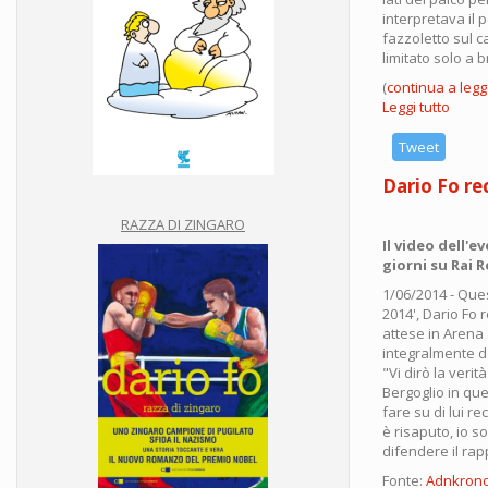
interpretava il
fazzoletto sul c
limitato solo a b
(
continua a legge
Leggi tutto
su
Mass
Troisi
Tweet
fratel
Dario Fo re
nell’a
RAZZA DI ZINGARO
Il video dell'e
giorni su Rai R
1/06/2014 - Ques
2014', Dario Fo 
attese in Arena 
integralmente d
"Vi dirò la veri
Bergoglio in qu
fare su di lui r
è risaputo, io s
difendere il rap
Fonte:
Adnkron