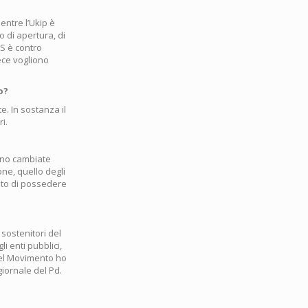
entre l’Ukip è
 di apertura, di
5S è contro
vece vogliono
o?
te. In sostanza il
i.
dano cambiate
one, quello degli
ato di possedere
 sostenitori del
i enti pubblici,
del Movimento ho
iornale del Pd.