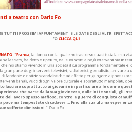
ti a teatro con Dario Fo
E TUTTI I PROSSIMI APPUNTAMENTI E LE DATE DEGLI ALTRI SPETTAC
FO
CLICCA QUI
ENATO: "Franca
, la donna con la quale ho trascorso quasi tutta la mia vit
a lasciato, ha detto e ripetuto, nei suoi scritti e negli interventi sia in tea
ci, che noi stiamo vivendo in una società il cui programma fondamentale è: 
a gran parte degli interventi televisivi, radiofonici, giornalistici, arrivare a
 di fandonie e notizie scandalistiche ad effetto per giungere a ipnotizzare
terventi banali, vuoti di ogni valore culturale e soprattutto manipolati, cioè
to lasciare soprattutto ai giovani e in particolare alle donne quest
sperienza che parte dalla sua giovinezza, dalle lotte sociali, gli in
o del lavoro spesso mafioso, contro le guerre di conquista camuf
la pace ma tempestate di cadaveri... Fino alla sua ultima esperienza
 sue sofferte dimissioni."
Dario Fo
ntamenti
o