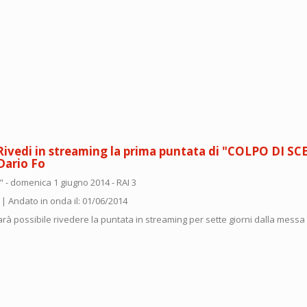
Rivedi in streaming la prima puntata di "COLPO DI S
Dario Fo
esco'
rena
 - domenica 1 giugno 2014 - RAI 3
na
 | Andato in onda il: 01/06/2014
rà possibile rivedere la puntata in streaming per sette giorni dalla messa
play: