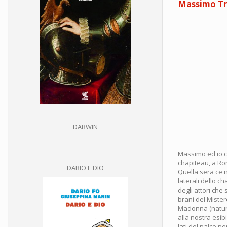
Massimo Troi
con
Dario
Fo
DARWIN
Massimo ed io ci
chapiteau, a Rom
DARIO E DIO
Quella sera ce n
laterali dello c
degli attori che 
brani del Mister
Madonna (natura
alla nostra esib
lati del palco p