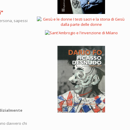
i"
persona, sapessi
udizialmente
anno davvero chi