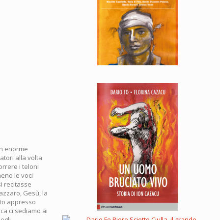
 un enorme
tori alla volta.
rrere i teloni
meno le voci
si recitasse
Lazzaro, Gesù, la
ito appresso
nca ci sediamo ai
egli