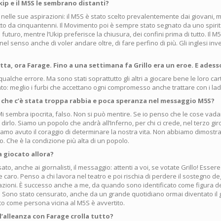
Ukip e il M5S le sembrano distanti?
e nelle sue aspirazioni: il M5S è stato scelto prevalentemente dai giovani, m
to da cinquantenni. Il Movimento poi è sempre stato segnato da uno spirito
 futuro, mentre l’Ukip preferisce la chiusura, dei confini prima di tutto. Il M
el senso anche di voler andare oltre, di fare perfino di più. Gli inglesi in
itta, ora Farage. Fino a una settimana fa Grillo era un eroe. E adess
 qualche errore. Ma sono stati soprattutto gli altri a giocare bene le loro car
o: meglio i furbi che accettano ogni compromesso anche trattare con i ladr
no che c’è stata troppa rabbia e poca speranza nel messaggio M5S?
Mi sembra ipocrita, falso. Non si può mentire. Se io penso che le cose va
 dirlo. Siamo un popolo che andrà all’Inferno, per chi ci crede, nel terzo gir
iamo avuto il coraggio di determinare la nostra vita. Non abbiamo dimostr
io. Che è la condizione più alta di un popolo.
 giocato allora?
to, anche ai giornalisti, il messaggio: attenti a voi, se votate Grillo! Essere
caro. Penso a chi lavora nel teatro e poi rischia di perdere il sostegno degl
azioni. È successo anche a me, da quando sono identificato come figura 
. Sono stato censurato, anche da un grande quotidiano ormai diventato il g
to come persona vicina al M5S è avvertito.
 l’alleanza con Farage crolla tutto?