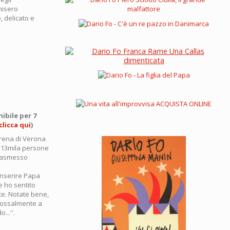
misero
, delicato e
nibile per 7
clicca qui
)
'Arena di Verona
i 13mila persone
trasmesso
 inserire Papa
e ho sentito
te. Notate bene,
adossalmente a
..''.