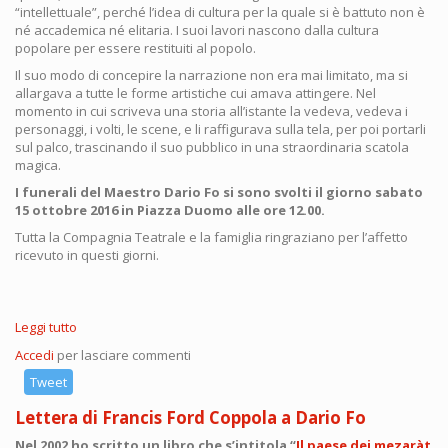
“intellettuale”, perché l’idea di cultura per la quale si è battuto non è
né accademica né elitaria. I suoi lavori nascono dalla cultura
popolare per essere restituiti al popolo.
Il suo modo di concepire la narrazione non era mai limitato, ma si
allargava a tutte le forme artistiche cui amava attingere. Nel
momento in cui scriveva una storia all’istante la vedeva, vedeva i
personaggi, i volti, le scene, e li raffigurava sulla tela, per poi portarli
sul palco, trascinando il suo pubblico in una straordinaria scatola
magica.
I funerali del Maestro Dario Fo si sono svolti il giorno sabato
15 ottobre 2016 in Piazza Duomo alle ore 12.00.
Tutta la Compagnia Teatrale e la famiglia ringraziano per l’affetto
ricevuto in questi giorni.
Leggi tutto
su
Dario
Accedi
per lasciare commenti
Fo
-
Tweet
13
Lettera di Francis Ford Coppola a Dario Fo
ottobre
2016
Nel 2002 ho scritto un libro che s’intitola “
Il paese dei mezaràt