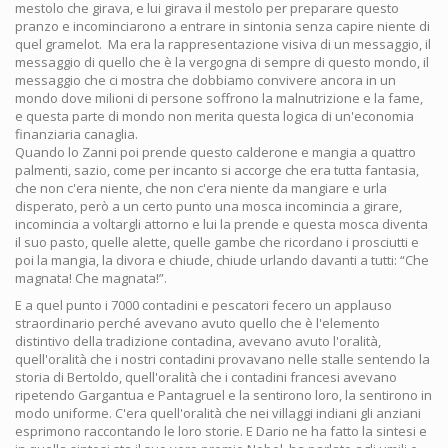
mestolo che girava, e lui girava il mestolo per preparare questo
pranzo e incominciarono a entrare in sintonia senza capire niente di
quel gramelot. Ma era la rappresentazione visiva di un messaggio, il
messaggio di quello che è la vergogna di sempre di questo mondo, il
messaggio che ci mostra che dobbiamo convivere ancora in un
mondo dove milioni di persone soffrono la malnutrizione e la fame,
e questa parte di mondo non merita questa logica di un'economia
finanziaria canaglia.
Quando lo Zanni poi prende questo calderone e mangia a quattro
palmenti, sazio, come per incanto si accorge che era tutta fantasia,
che non c'era niente, che non c'era niente da mangiare e urla
disperato, però a un certo punto una mosca incomincia a girare,
incomincia a voltargli attorno e lui la prende e questa mosca diventa
il suo pasto, quelle alette, quelle gambe che ricordano i prosciutti e
poi la mangia, la divora e chiude, chiude urlando davanti a tutti: “Che
magnata! Che magnata!”.
E a quel punto i 7000 contadini e pescatori fecero un applauso
straordinario perché avevano avuto quello che è l'elemento
distintivo della tradizione contadina, avevano avuto l'oralità,
quell'oralità che i nostri contadini provavano nelle stalle sentendo la
storia di Bertoldo, quell'oralità che i contadini francesi avevano
ripetendo Gargantua e Pantagruel e la sentirono loro, la sentirono in
modo uniforme. C'era quell'oralità che nei villaggi indiani gli anziani
esprimono raccontando le loro storie. E Dario ne ha fatto la sintesi e