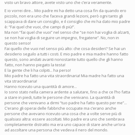
visto un bravo attore, avete visto uno che c’era veramente.
E io vorrei dire... Mio padre mi ha detto una cosa fin da quando ero
piccolo, non era uno che faceva grandi lezioni, però ogni tanto gli
scappava di dare un consiglio, e il consiglio che mi ha dato mio padre
è: “Fai quel che vuoi, che campi di più!”.
Ma non “fai quel che vuoi” nel senso che “se non hai voglia di alzarti,
se non hai voglia di seguire un impegno, fregatene”. No, non in
questo senso!
Fai quello che vuoi nel senso più alto: che cosa desideri? Se hai un
desiderio seguilo a tutti i costi. E mio padre e mia madre hanno fatto
questo, sono andati avanti nonostante tutto quello che gli hanno
fatto, non hanno piegato la testa!
E la gente che li ha colpiti... ha perso!
Mio padre ha fatto una vita straordinaria! Mia madre ha fatto una
vita straordinaria!
Hanno ricevuto una quantità di amore...
Io sono stato nella camera ardente a salutare, fino a che ce l’ho fatta
a stare in piedi, tutte le persone che venivano. La quantità di
persone che venivano a dirmi “tuo padre ha fatto questo per me”...
C’erano gli operai delle fabbriche occupate ma c’erano anche
persone che avevano ricevuto una cosa che a volte serve più di
qualsiasi altra: essere ascoltati. Mio padre era uno che sembrava
completamente distratto ma era uno capace di stare anche un’ora
ad ascoltare una persona che vedeva il nero del mondo.