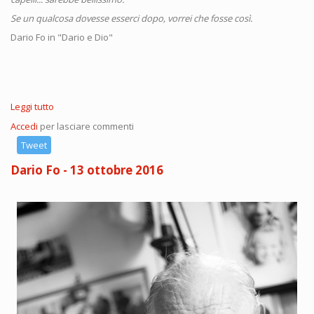
Se un qualcosa dovesse esserci dopo, vorrei che fosse così.
Dario Fo in "Dario e Dio"
Leggi tutto
su
Grazie
Accedi
per lasciare commenti
a
Tutti!
Tweet
Dario Fo - 13 ottobre 2016