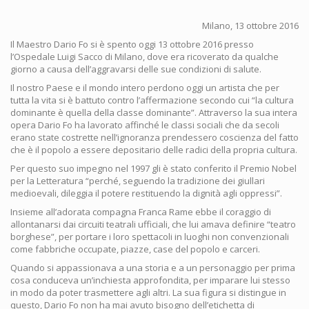
Milano, 13 ottobre 2016
Il Maestro Dario Fo si è spento oggi 13 ottobre 2016 presso
l’Ospedale Luigi Sacco di Milano, dove era ricoverato da qualche
giorno a causa dell’aggravarsi delle sue condizioni di salute.
Il nostro Paese e il mondo intero perdono oggi un artista che per
tutta la vita si è battuto contro l’affermazione secondo cui “la cultura
dominante è quella della classe dominante”. Attraverso la sua intera
opera Dario Fo ha lavorato affinché le classi sociali che da secoli
erano state costrette nell’ignoranza prendessero coscienza del fatto
che è il popolo a essere depositario delle radici della propria cultura.
Per questo suo impegno nel 1997 gli è stato conferito il Premio Nobel
per la Letteratura “perché, seguendo la tradizione dei giullari
medioevali, dileggia il potere restituendo la dignità agli oppressi”.
Insieme all’adorata compagna Franca Rame ebbe il coraggio di
allontanarsi dai circuiti teatrali ufficiali, che lui amava definire “teatro
borghese”, per portare i loro spettacoli in luoghi non convenzionali
come fabbriche occupate, piazze, case del popolo e carceri.
Quando si appassionava a una storia e a un personaggio per prima
cosa conduceva un’inchiesta approfondita, per imparare lui stesso
in modo da poter trasmettere agli altri. La sua figura si distingue in
questo, Dario Fo non ha mai avuto bisogno dell’etichetta di