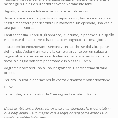
ottobre
messaggi sui blog e sui social network. Veramente tanti.
2016
Biglietti, lettere e cartoline a raccontare ricordi bellissimi.
Rose rosse e bianche, piantine di peperoncino, fiori e canzoni, nasi
rossi e maschere per ricordare un momento, un episodio, una vita o
una parte di storia.
Tanti, tantissimi, i sorrisi, gli abbracci, le lacrime, le pacche sulla spalla
e le strette di mano, che ci hanno accompagnato in questi giorni.
E' stato molto emozionante sentirvi vicini, anche se dall’altra parte
del mondo. Vedervi arrivare alla camera ardente per un saluto a
pugno alzato o per un minuto di silenzio, vedervi e sentirvi con noi
sotto la pioggia battente per strada e in piazza Duomo.
Vogliamo ricordarvi uno a uno, ringraziarvi. E cercheremo di farlo
presto.
Per ora un grazie enorme per la vostra vicinanza e partecipazione.
GRAZIE!
La famiglia, i collaboratori, la Compagnia Teatrale Fo Rame
L’idea di ritrovarmi, dopo, con Franca in un giardino, lei e io mutati in
due begli alberi, il suo magari con le foglie dorate come erano i suoi
capelli... sarebbe bellissimo.