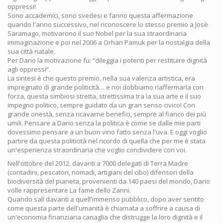
oppressi!
Sono accademici, sono svedesi e fanno questa affermazione
quando l'anno successivo, nel riconoscere lo stesso premio a Josè
Saramago, motivarono il suo Nobel per la sua straordinaria
immaginazione e poi nel 2006 a Orhan Pamuk per la nostalgia della
sua città natale.
Per Dario la motivazione fu: “dileggia i potenti per restituire dignità
agli oppressi”.
La sintesi è che questo premio, nella sua valenza artistica, era
impregnato di grande politicità… e noi dobbiamo riaffermarla con
forza, questa simbiosi stretta, strettissima tra la sua arte e il suo
impegno politico, sempre guidato da un gran senso civico! Con
grande onestà, senza ricavarne benefici, sempre al fianco dei più
umili. Pensare a Dario senza la politica è come se dalle mie parti
dovessimo pensare a un buon vino fatto senza l'uva. E oggi voglio
partire da questa politicità nel ricordo di quella che per me è stata
un'esperienza straordinaria che voglio condividere con voi.
Nell'ottobre del 2012, davanti a 7000 delegati di Terra Madre
(contadini, pescatori, nomadi, artigiani del cibo) difensori della
biodiversità del pianeta, provenienti da 140 paesi del mondo, Dario
volle rappresentare La fame dello Zanni.
Quando salì davanti a quell'immenso pubblico, dopo aver sentito
come questa parte dell'umanità è chiamata a soffrire a causa di
un'economia finanziaria canaglia che distrugge la loro dignità e il