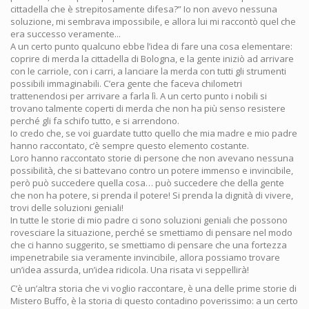
cittadella che è strepitosamente difesa?” Io non avevo nessuna
soluzione, mi sembrava impossibile, e allora lui mi raccontò quel che
era successo veramente...
A un certo punto qualcuno ebbe l’idea di fare una cosa elementare:
coprire di merda la cittadella di Bologna, e la gente iniziò ad arrivare
con le carriole, con i carri, a lanciare la merda con tutti gli strumenti
possibili immaginabili. C’era gente che faceva chilometri
trattenendosi per arrivare a farla lì. A un certo punto i nobili si
trovano talmente coperti di merda che non ha più senso resistere
perché gli fa schifo tutto, e si arrendono.
Io credo che, se voi guardate tutto quello che mia madre e mio padre
hanno raccontato, c’è sempre questo elemento costante.
Loro hanno raccontato storie di persone che non avevano nessuna
possibilità, che si battevano contro un potere immenso e invincibile,
però può succedere quella cosa… può succedere che della gente
che non ha potere, si prenda il potere! Si prenda la dignità di vivere,
trovi delle soluzioni geniali!
In tutte le storie di mio padre ci sono soluzioni geniali che possono
rovesciare la situazione, perché se smettiamo di pensare nel modo
che ci hanno suggerito, se smettiamo di pensare che una fortezza
impenetrabile sia veramente invincibile, allora possiamo trovare
un’idea assurda, un’idea ridicola. Una risata vi seppellirà!
C’è un’altra storia che vi voglio raccontare, è una delle prime storie di
Mistero Buffo, è la storia di questo contadino poverissimo: a un certo