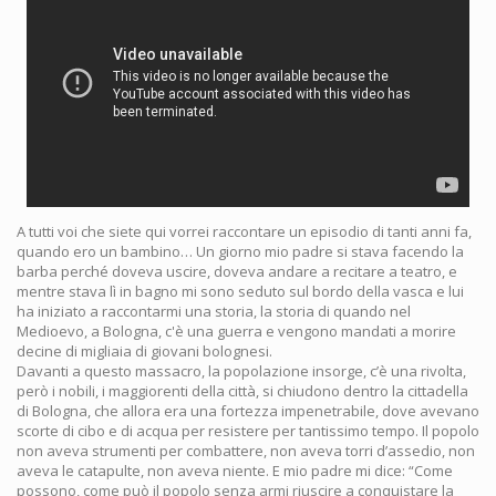
A tutti voi che siete qui vorrei raccontare un episodio di tanti anni fa,
quando ero un bambino… Un giorno mio padre si stava facendo la
barba perché doveva uscire, doveva andare a recitare a teatro, e
mentre stava lì in bagno mi sono seduto sul bordo della vasca e lui
ha iniziato a raccontarmi una storia, la storia di quando nel
Medioevo, a Bologna, c'è una guerra e vengono mandati a morire
decine di migliaia di giovani bolognesi.
Davanti a questo massacro, la popolazione insorge, c’è una rivolta,
però i nobili, i maggiorenti della città, si chiudono dentro la cittadella
di Bologna, che allora era una fortezza impenetrabile, dove avevano
scorte di cibo e di acqua per resistere per tantissimo tempo. Il popolo
non aveva strumenti per combattere, non aveva torri d’assedio, non
aveva le catapulte, non aveva niente. E mio padre mi dice: “Come
possono, come può il popolo senza armi riuscire a conquistare la