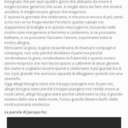
insegnato che per quei quattro giorni che abbiamo da vivere è
meglio essere generosi che avari, è meglio darsi da fare che essere
accidiosi, è meglio essere gioiosi che magonosi.
E' questa la giornata che celebriamo, e che piova ancora di più, tanto
a noi non ce ne frega niente! Perché in questo sabato noi
stapperemo le bottiglie e in questo mezzogiorno, tornando nelle
nostre case mangeremo e berremo e canteremo, e se possiamo
balliamo, e se possiamo facciamo l'amore, esprimiamo tutta la
nostra allegria.
Ritroviamo la gioia, la gioia straordinaria di chiamarci compagni e
compagne, non solo perché dividiamo il pane ma perché
condividiamo la gioia, condividiamo la fraternità e questo nostro
amore reciproco che non lascia spazio a cattiverie di alcun genere.
Noi siamo e vogliamo essere questi e celebriamo il più grande tra di
noi, il più grande che aveva la capacità di dileggiare i potenti con uno
sberleffo.
Oggi allegri bisogna stare che il troppo piangere non fa per noi,
allegri bisogna stare perché il troppo piangere non rende onore ai
nostri amici, allegri bisogna stare perché celebriamo la vita, il grande
mistero della vita e della morte, l'unico grande Mistero Buffo della
nostra precaria esistenza.
Le parole di Jacopo Fo: