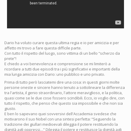
Dario ha voluto curare questa ultima regia e io per amicizia e per
affetto mi trovo a fare questa difficile parte.
Con tutto il rispetto del luogo, sono vittima di un bello “scherzo da
prete”!
E chiedo a voi benevolenza e comprensione se mi limiterò a
ricordare a tutti due episodi tra i più significativi e importanti della
mia lunga amicizia con Dario: uno pubblico e uno privato.
Prima di tutto però lasciatemi dire una cosa: in questi giorni molte
persone oneste e sincere hanno tenuto a sottolineare la differenza
tra l'artista, il genio straordinario, l'attore meraviglioso, e la politica,
quasi come se le due cose fossero scindibili. Ecco, io voglio dire, con
tutto il rispetto, che penso che questo sia impossibile e che non sia
giusto.
E ben lo sapevano quei sovversivi dell'Accademia svedese che
motivarono il suo Nobel con una sintesi perfetta: “Seguendo la
tradizione dei giullari medioevali dileggia il potere restituendo la
dignità agli oppressi…” Dileggia il potere e restituisce la dignità agli