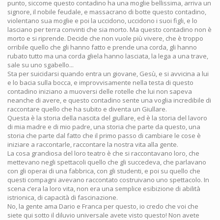
punto, siccome questo contadino ha una moglie bellissima, arriva un
signore, il nobile feudale, e massacrano di botte questo contadino,
violentano sua moglie e poi la uccidono, uccidono i suoi figli, e lo
lasciano per terra convinti che sia morto. Ma questo contadino non è
morto e si riprende. Decide che non vuole più vivere, che è troppo
orribile quello che gli hanno fatto e prende una corda, gli hanno
rubato tutto ma una corda gliela hanno lasciata, la lega a una trave,
sale su uno sgabello...
Sta per suicidarsi quando entra un giovane, Gesù, e si avvicina a lui
e lo bacia sulla bocca, e improvvisamente nella testa di questo
contadino iniziano a muoversi delle rotelle che lui non sapeva
neanche di avere, e questo contadino sente una voglia incredibile di
raccontare quello che ha subito e diventa un Giullare.
Questa è la storia della nascita del giullare, ed è la storia del lavoro
di mia madre e di mio padre, una storia che parte da questo, una
storia che parte dal fatto che il primo passo di cambiare le cose è
iniziare a raccontarle, raccontare la nostra vita alla gente.
La cosa grandiosa del loro teatro è che si raccontavano loro, che
mettevano negli spettacoli quello che gli succedeva, che parlavano
con gli operai di una fabbrica, con gli studenti, e poi su quello che
questi compagni avevano raccontato costruivano uno spettacolo. In
scena c’era la loro vita, non era una semplice esibizione di abilità
istrionica, di capacità di fascinazione.
No, la gente ama Dario e Franca per questo, io credo che voi che
siete qui sotto il diluvio universale avete visto questo! Non avete