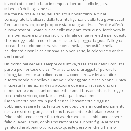
invecchiato, non ho fatto in tempo a liberarmi della leggera
imbecillità della giovinezza”.
Ma che bel finale Dario, sei arrivato a novant'anni e ci hai
consegnato la bellezza della tua intelligenza e della tua giovinezza!
Per questo ha ragione Jacopo: è stato un gran finale! Perché all'età
di novant'anni… come si dice dalle mie parti: tanti di noi farebbero la
firma per essere protagonisti di un finale del genere ed è per questo
che noi oggi dobbiamo celebrare, sotto la pioggia, la gioia, l'allegria,
consci che celebriamo una vita spesa nella generosità e nella
solidarietà e non la celebriamo solo per Dario, la celebriamo anche
per Franca!
Un giorno nel vederla sempre così attiva, trafelata la definii con una
parola piemontese e dissi: “Franca tu sei sfaraggiata” perché lo
sfaraggiamento è una dimensione… come dire.... e lei a sentire
questa parola si ribellava. Diceva: “Sfaraggiata a me!? Io sono l'unica
in questa famiglia… mi devo accudire due matti in casa, c'ho un
monumento e io di quel monumento sono il basamento, io lo reggo
con la mia schiena, con la mia testa quel basamento.”
Il monumento non sta in piedi senza il basamento e oggi noi
dobbiamo essere felici, felici perché dopo tre anni quel monumento
ritrova e si ricongiunge con il suo basamento e dobbiamo essere
felici, dobbiamo essere felici di averli conosciuti, dobbiamo essere
felici di averli amati, dobbiamo raccontare ai nostri figli e ai nostri
genitori che abbiamo conosciuto queste persone, che ci hanno