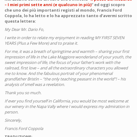
– I miei primi sette anni (e qualcuno in più)
” ed oggi scopro
che uno dei più importanti registi al mondo, Francis Ford
Coppola, lo ha letto e lo ha apprezzato tanto d’avermi scritto
questa lettera:
My Dear Mr. Dario Fo,
I write in order to relate my enjoyment in reading MY FIRST SEVEN
YEARS (Plus a Few More) and to praise it.
For me, it was a breath of springtime and warmth – sharing your first
impression of life in the Lake Maggiore wonderland of your youth, the
sweet impression of life, the focus of your father’s work with the
railroad, first love – and all the extraordinary characters you allowed
me to know. And the fabulous portrait of your phenomenal
grandfather Bristìn – “the only teaching peasant in the world”! – his
analysis of smell was a revelation.
Thank you so much.
If ever you find yourself in California, you would be most welcome at
our winery in the Napa Vally where I would express my admiration in
person.
Sincerely,
Francis Ford Coppola
TRADUZIONE: