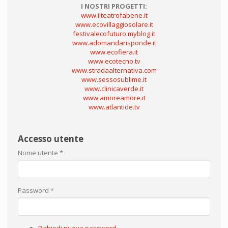
I NOSTRI PROGETTI:
www.ilteatrofabene.it
www.ecovillaggiosolare.it
festivalecofuturo.myblog.it
www.adomandarisponde.it
www.ecofiera.it
www.ecotecno.tv
www.stradaalternativa.com
www.sessosublime.it
www.clinicaverde.it
www.amoreamore.it
www.atlantide.tv
Accesso utente
Nome utente
*
Password
*
Richiedi nuova password