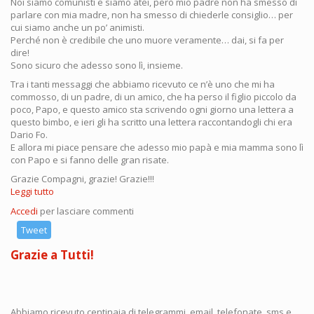
Noi siamo comunisti e siamo atei, però mio padre non ha smesso di
parlare con mia madre, non ha smesso di chiederle consiglio… per
cui siamo anche un po’ animisti.
Perché non è credibile che uno muore veramente… dai, si fa per
dire!
Sono sicuro che adesso sono lì, insieme.
Tra i tanti messaggi che abbiamo ricevuto ce n’è uno che mi ha
commosso, di un padre, di un amico, che ha perso il figlio piccolo da
poco, Papo, e questo amico sta scrivendo ogni giorno una lettera a
questo bimbo, e ieri gli ha scritto una lettera raccontandogli chi era
Dario Fo.
E allora mi piace pensare che adesso mio papà e mia mamma sono lì
con Papo e si fanno delle gran risate.
Grazie Compagni, grazie! Grazie!!!
Leggi tutto
su
Carlo
Accedi
per lasciare commenti
Petrini
e
Tweet
Jacopo
Grazie a Tutti!
Fo
per
Dario
-
15
Abbiamo ricevuto centinaia di telegrammi, email, telefonate, sms e