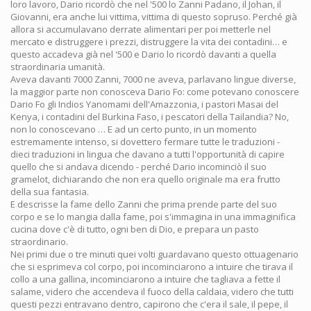
loro lavoro, Dario ricordò che nel '500 lo Zanni Padano, il Johan, il
Giovanni, era anche lui vittima, vittima di questo sopruso. Perché già
allora si accumulavano derrate alimentari per poi metterle nel
mercato e distruggere i prezzi, distruggere la vita dei contadini… e
questo accadeva già nel '500 e Dario lo ricordò davanti a quella
straordinaria umanità.
Aveva davanti 7000 Zanni, 7000 ne aveva, parlavano lingue diverse,
la maggior parte non conosceva Dario Fo: come potevano conoscere
Dario Fo gli Indios Yanomami dell'Amazzonia, i pastori Masai del
Kenya, i contadini del Burkina Faso, i pescatori della Tailandia? No,
non lo conoscevano … E ad un certo punto, in un momento
estremamente intenso, si dovettero fermare tutte le traduzioni -
dieci traduzioni in lingua che davano a tutti l'opportunità di capire
quello che si andava dicendo - perché Dario incominciò il suo
gramelot, dichiarando che non era quello originale ma era frutto
della sua fantasia.
E descrisse la fame dello Zanni che prima prende parte del suo
corpo e se lo mangia dalla fame, poi s'immagina in una immaginifica
cucina dove c'è di tutto, ogni ben di Dio, e prepara un pasto
straordinario.
Nei primi due o tre minuti quei volti guardavano questo ottuagenario
che si esprimeva col corpo, poi incominciarono a intuire che tirava il
collo a una gallina, incominciarono a intuire che tagliava a fette il
salame, videro che accendeva il fuoco della caldaia, videro che tutti
questi pezzi entravano dentro, capirono che c'era il sale, il pepe, il