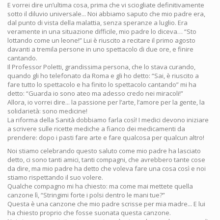
E vorrei dire un’ultima cosa, prima che vi sciogliate definitivamente
sotto il diluvio universale... Noi abbiamo saputo che mio padre era,
dal punto di vista della malattia, senza speranze a luglio. Era
veramente in una situazione difficile, mio padre lo diceva… “Sto
lottando come un leone!” Lui è riuscito a recitare il primo agosto
davanti a tremila persone in uno spettacolo di due ore, e finire
cantando.
Il Professor Poletti, grandissima persona, che lo stava curando,
quando gli ho telefonato da Roma e gli ho detto: “Sai, è riuscito a
fare tutto lo spettacolo e ha finito lo spettacolo cantando” mi ha
detto: “Guarda io sono ateo ma adesso credo nei miracoli!”
Allora, io vorrei dire... la passione per l’arte, l’amore per la gente, la
solidarietà: sono medicine!
La riforma della Sanità dobbiamo farla così! I medici devono iniziare
a scrivere sulle ricette mediche a fianco dei medicamenti da
prendere: dopo i pasti fare arte e fare qualcosa per qualcun altro!
Noi stiamo celebrando questo saluto come mio padre ha lasciato
detto, ci sono tanti amici, tanti compagni, che avrebbero tante cose
da dire, ma mio padre ha detto che voleva fare una cosa così e noi
stiamo rispettando il suo volere.
Qualche compagno mi ha chiesto: ma come mai mettete quella
canzone lì, “Stringimi forte i polsi dentro le mani tue?”
Questa è una canzone che mio padre scrisse per mia madre... E lui
ha chiesto proprio che fosse suonata questa canzone.