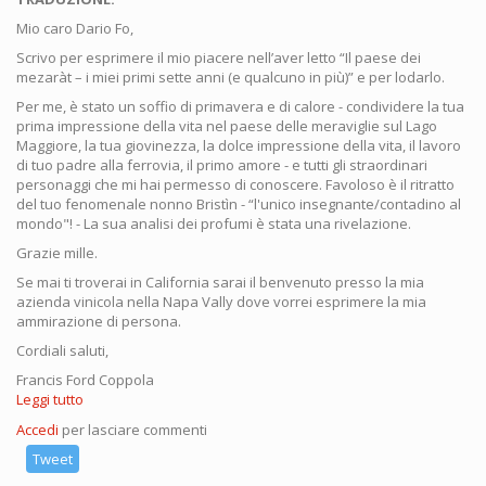
Mio caro Dario Fo,
Scrivo per esprimere il mio piacere nell’aver letto “Il paese dei
mezaràt – i miei primi sette anni (e qualcuno in più)” e per lodarlo.
Per me, è stato un soffio di primavera e di calore - condividere la tua
prima impressione della vita nel paese delle meraviglie sul Lago
Maggiore, la tua giovinezza, la dolce impressione della vita, il lavoro
di tuo padre alla ferrovia, il primo amore - e tutti gli straordinari
personaggi che mi hai permesso di conoscere. Favoloso è il ritratto
del tuo fenomenale nonno Bristìn - “l'unico insegnante/contadino al
mondo"! - La sua analisi dei profumi è stata una rivelazione.
Grazie mille.
Se mai ti troverai in California sarai il benvenuto presso la mia
azienda vinicola nella Napa Vally dove vorrei esprimere la mia
ammirazione di persona.
Cordiali saluti,
Francis Ford Coppola
Leggi tutto
su
Lettera
Accedi
per lasciare commenti
di
Francis
Tweet
Ford