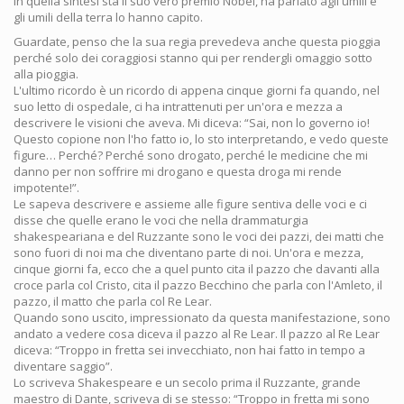
in quella sintesi sta il suo vero premio Nobel, ha parlato agli umili e
gli umili della terra lo hanno capito.
Guardate, penso che la sua regia prevedeva anche questa pioggia
perché solo dei coraggiosi stanno qui per rendergli omaggio sotto
alla pioggia.
L'ultimo ricordo è un ricordo di appena cinque giorni fa quando, nel
suo letto di ospedale, ci ha intrattenuti per un'ora e mezza a
descrivere le visioni che aveva. Mi diceva: “Sai, non lo governo io!
Questo copione non l'ho fatto io, lo sto interpretando, e vedo queste
figure… Perché? Perché sono drogato, perché le medicine che mi
danno per non soffrire mi drogano e questa droga mi rende
impotente!”.
Le sapeva descrivere e assieme alle figure sentiva delle voci e ci
disse che quelle erano le voci che nella drammaturgia
shakespeariana e del Ruzzante sono le voci dei pazzi, dei matti che
sono fuori di noi ma che diventano parte di noi. Un'ora e mezza,
cinque giorni fa, ecco che a quel punto cita il pazzo che davanti alla
croce parla col Cristo, cita il pazzo Becchino che parla con l'Amleto, il
pazzo, il matto che parla col Re Lear.
Quando sono uscito, impressionato da questa manifestazione, sono
andato a vedere cosa diceva il pazzo al Re Lear. Il pazzo al Re Lear
diceva: “Troppo in fretta sei invecchiato, non hai fatto in tempo a
diventare saggio”.
Lo scriveva Shakespeare e un secolo prima il Ruzzante, grande
maestro di Dante, scriveva di se stesso: “Troppo in fretta mi sono