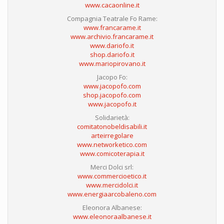
www.cacaonline.it
Compagnia Teatrale Fo Rame:
www.francarame.it
www.archivio.francarame.it
www.dariofo.it
shop.dariofo.it
www.mariopirovano.it
Jacopo Fo:
www.jacopofo.com
shop.jacopofo.com
www.jacopofo.it
Solidarietà:
comitatonobeldisabili.it
arteirregolare
www.networketico.com
www.comicoterapia.it
Merci Dolci srl:
www.commercioetico.it
www.mercidolci.it
www.energiaarcobaleno.com
Eleonora Albanese:
www.eleonoraalbanese.it