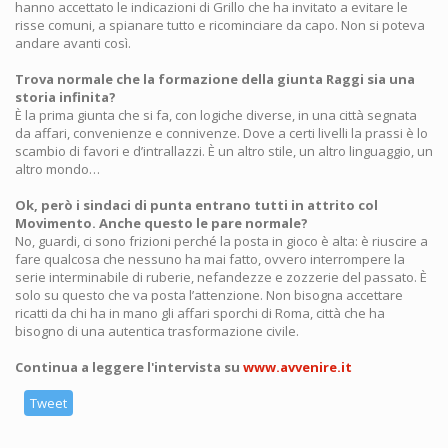
hanno accettato le indicazioni di Grillo che ha invitato a evitare le
risse comuni, a spianare tutto e ricominciare da capo. Non si poteva
andare avanti così.
Trova normale che la formazione della giunta Raggi sia una
storia infinita?
È la prima giunta che si fa, con logiche diverse, in una città segnata
da affari, convenienze e connivenze. Dove a certi livelli la prassi è lo
scambio di favori e d’intrallazzi. È un altro stile, un altro linguaggio, un
altro mondo…
Ok, però i sindaci di punta entrano tutti in attrito col
Movimento. Anche questo le pare normale?
No, guardi, ci sono frizioni perché la posta in gioco è alta: è riuscire a
fare qualcosa che nessuno ha mai fatto, ovvero interrompere la
serie interminabile di ruberie, nefandezze e zozzerie del passato. È
solo su questo che va posta l’attenzione. Non bisogna accettare
ricatti da chi ha in mano gli affari sporchi di Roma, città che ha
bisogno di una autentica trasformazione civile.
Continua a leggere l'intervista su
www.avvenire.it
Tweet