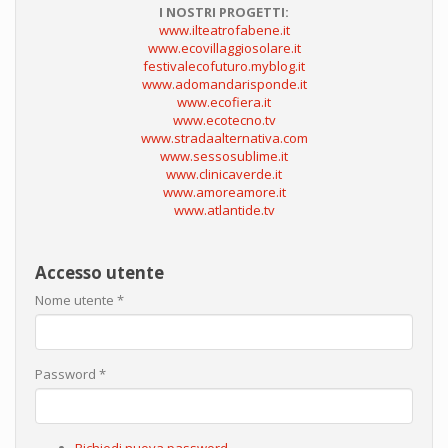
I NOSTRI PROGETTI:
www.ilteatrofabene.it
www.ecovillaggiosolare.it
festivalecofuturo.myblog.it
www.adomandarisponde.it
www.ecofiera.it
www.ecotecno.tv
www.stradaalternativa.com
www.sessosublime.it
www.clinicaverde.it
www.amoreamore.it
www.atlantide.tv
Accesso utente
Nome utente
*
Password
*
Richiedi nuova password