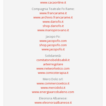
www.cacaonline.it
Compagnia Teatrale Fo Rame:
www.francarame.it
www.archivio.francarame.it
www.dariofo.it
shop.dariofo.it
www.mariopirovano.it
Jacopo Fo:
www.jacopofo.com
shop.jacopofo.com
www.jacopofo.it
Solidarietà:
comitatonobeldisabili.it
arteirregolare
www.networketico.com
www.comicoterapia.it
Merci Dolci srl:
www.commercioetico.it
www.mercidolci.it
www.energiaarcobaleno.com
Eleonora Albanese:
www.eleonoraalbanese.it