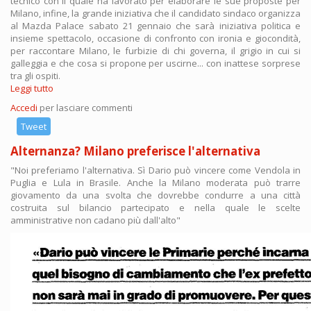
tecnico con il quale ha lavorato per elaborare le sue proposte per
Milano, infine, la grande iniziativa che il candidato sindaco organizza
al Mazda Palace sabato 21 gennaio che sarà iniziativa politica e
insieme spettacolo, occasione di confronto con ironia e giocondità,
per raccontare Milano, le furbizie di chi governa, il grigio in cui si
galleggia e che cosa si propone per uscirne... con inattese sorprese
tra gli ospiti.
Leggi tutto
su
Conferenza
Accedi
per lasciare commenti
stampa
Tweet
Alternanza? Milano preferisce l'alternativa
"Noi preferiamo l'alternativa. Sì Dario può vincere come Vendola in
Puglia e Lula in Brasile. Anche la Milano moderata può trarre
giovamento da una svolta che dovrebbe condurre a una città
costruita sul bilancio partecipato e nella quale le scelte
amministrative non cadano più dall'alto"