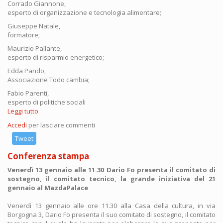
Corrado Giannone,
esperto di organizzazione e tecnologia alimentare;
Giuseppe Natale,
formatore;
Maurizio Pallante,
esperto di risparmio energetico;
Edda Pando,
Associazione Todo cambia;
Fabio Parenti,
esperto di politiche sociali
Leggi tutto
su
Il
Accedi
per lasciare commenti
comitato
tecnico-
Tweet
scientifico
Conferenza stampa
Venerdì 13 gennaio alle 11.30 Dario Fo presenta il comitato di
sostegno, il comitato tecnico, la grande iniziativa del 21
gennaio al MazdaPalace
Venerdì 13 gennaio alle ore 11.30 alla Casa della cultura, in via
Borgogna 3, Dario Fo presenta il suo comitato di sostegno, il comitato