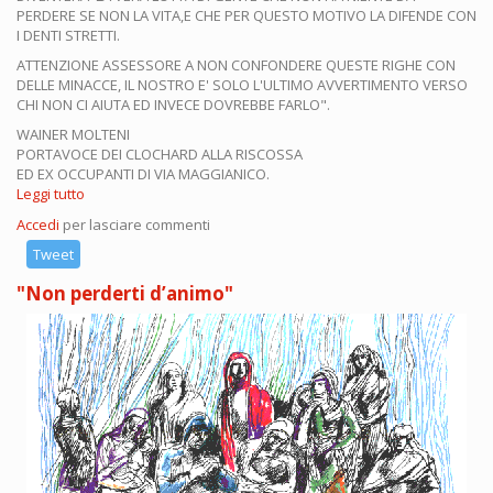
PERDERE SE NON LA VITA,E CHE PER QUESTO MOTIVO LA DIFENDE CON
I DENTI STRETTI.
ATTENZIONE ASSESSORE A NON CONFONDERE QUESTE RIGHE CON
DELLE MINACCE, IL NOSTRO E' SOLO L'ULTIMO AVVERTIMENTO VERSO
CHI NON CI AIUTA ED INVECE DOVREBBE FARLO".
WAINER MOLTENI
PORTAVOCE DEI CLOCHARD ALLA RISCOSSA
ED EX OCCUPANTI DI VIA MAGGIANICO.
Leggi tutto
su
La
Accedi
per lasciare commenti
voce
dei
Tweet
Clochard:
"Non perderti d’animo"