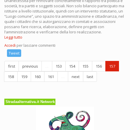
unanecessità per rinnovare concretamente il rapporto tra politica e
società, tra partiti e soggetti sociali. Non solo bilancio partecipato ma
istituire a livello istituzionale, quindi con un intervento statutario, un
“Luogo comune”, uno spazio tra amministrazione e cittadinanza, nel
quale i cittadini che si autorganizzano in comitati e associazioni
possano fare ricerca, elaborazione, definire progetti con
l’amministrazione e verificarne della loro realizzazione.
Leggi tutto
su
Le
Accedi
per lasciare commenti
priorità
di
Tweet
Dario
Fo
first
previous
…
153
154
155
156
157
per
Milano
158
159
160
161
…
next
last
Stradaalternativa.it Network