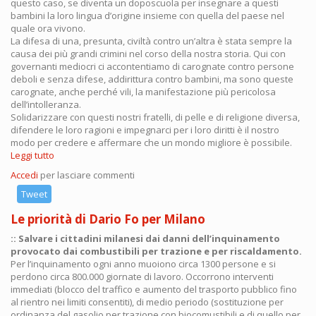
questo caso, se diventa un doposcuola per insegnare a questi
bambini la loro lingua d’origine insieme con quella del paese nel
quale ora vivono.
La difesa di una, presunta, civiltà contro un’altra è stata sempre la
causa dei più grandi crimini nel corso della nostra storia. Qui con
governanti mediocri ci accontentiamo di carognate contro persone
deboli e senza difese, addirittura contro bambini, ma sono queste
carognate, anche perché vili, la manifestazione più pericolosa
dell’intolleranza.
Solidarizzare con questi nostri fratelli, di pelle e di religione diversa,
difendere le loro ragioni e impegnarci per i loro diritti è il nostro
modo per credere e affermare che un mondo migliore è possibile.
Leggi tutto
su
Gli
Accedi
per lasciare commenti
arabi
di
Tweet
Milano:
Le priorità di Dario Fo per Milano
figli
di
:: Salvare i cittadini milanesi dai danni dell’inquinamento
un
provocato dai combustibili per trazione e per riscaldamento.
dio
Per l’inquinamento ogni anno muoiono circa 1300 persone e si
minore?
perdono circa 800.000 giornate di lavoro. Occorrono interventi
immediati (blocco del traffico e aumento del trasporto pubblico fino
al rientro nei limiti consentiti), di medio periodo (sostituzione per
ordinanza del gasolio per trazione con biocomustibili e di quello per