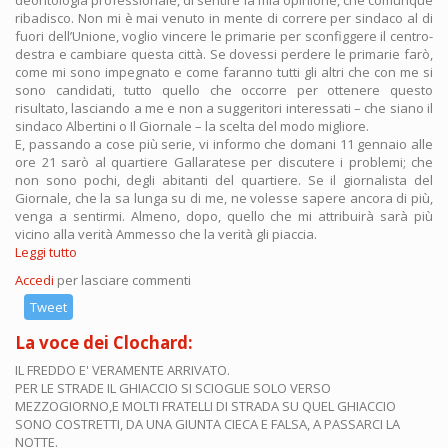
deontologia professionale, di sentire la mia opinione, che comunque
ribadisco. Non mi è mai venuto in mente di correre per sindaco al di
fuori dell’Unione, voglio vincere le primarie per sconfiggere il centro-
destra e cambiare questa città. Se dovessi perdere le primarie farò,
come mi sono impegnato e come faranno tutti gli altri che con me si
sono candidati, tutto quello che occorre per ottenere questo
risultato, lasciando a me e non a suggeritori interessati – che siano il
sindaco Albertini o Il Giornale – la scelta del modo migliore.
E, passando a cose più serie, vi informo che domani 11 gennaio alle
ore 21 sarò al quartiere Gallaratese per discutere i problemi; che
non sono pochi, degli abitanti del quartiere. Se il giornalista del
Giornale, che la sa lunga su di me, ne volesse sapere ancora di più,
venga a sentirmi. Almeno, dopo, quello che mi attribuirà sarà più
vicino alla verità Ammesso che la verità gli piaccia.
Leggi tutto
su
Dario
Accedi
per lasciare commenti
Fo
al
Tweet
Giornale:
La voce dei Clochard:
IL FREDDO E' VERAMENTE ARRIVATO.
PER LE STRADE IL GHIACCIO SI SCIOGLIE SOLO VERSO
MEZZOGIORNO,E MOLTI FRATELLI DI STRADA SU QUEL GHIACCIO
SONO COSTRETTI, DA UNA GIUNTA CIECA E FALSA, A PASSARCI LA
NOTTE.