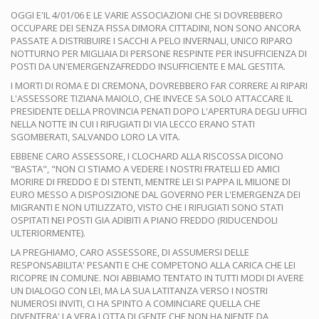
OGGI E'IL 4/01/06 E LE VARIE ASSOCIAZIONI CHE SI DOVREBBERO
OCCUPARE DEI SENZA FISSA DIMORA CITTADINI, NON SONO ANCORA
PASSATE A DISTRIBUIRE I SACCHI A PELO INVERNALI, UNICO RIPARO
NOTTURNO PER MIGLIAIA DI PERSONE RESPINTE PER INSUFFICIENZA DI
POSTI DA UN'EMERGENZAFREDDO INSUFFICIENTE E MAL GESTITA.
I MORTI DI ROMA E DI CREMONA, DOVREBBERO FAR CORRERE AI RIPARI
L'ASSESSORE TIZIANA MAIOLO, CHE INVECE SA SOLO ATTACCARE IL
PRESIDENTE DELLA PROVINCIA PENATI DOPO L'APERTURA DEGLI UFFICI
NELLA NOTTE IN CUI I RIFUGIATI DI VIA LECCO ERANO STATI
SGOMBERATI, SALVANDO LORO LA VITA.
EBBENE CARO ASSESSORE, I CLOCHARD ALLA RISCOSSA DICONO
"BASTA", "NON CI STIAMO A VEDERE I NOSTRI FRATELLI ED AMICI
MORIRE DI FREDDO E DI STENTI, MENTRE LEI SI PAPPA IL MILIONE DI
EURO MESSO A DISPOSIZIONE DAL GOVERNO PER L'EMERGENZA DEI
MIGRANTI E NON UTILIZZATO, VISTO CHE I RIFUGIATI SONO STATI
OSPITATI NEI POSTI GIA ADIBITI A PIANO FREDDO (RIDUCENDOLI
ULTERIORMENTE).
LA PREGHIAMO, CARO ASSESSORE, DI ASSUMERSI DELLE
RESPONSABILITA' PESANTI E CHE COMPETONO ALLA CARICA CHE LEI
RICOPRE IN COMUNE. NOI ABBIAMO TENTATO IN TUTTI MODI DI AVERE
UN DIALOGO CON LEI, MA LA SUA LATITANZA VERSO I NOSTRI
NUMEROSI INVITI, CI HA SPINTO A COMINCIARE QUELLA CHE
DIVENTERA' LA VERA LOTTA DI GENTE CHE NON HA NIENTE DA