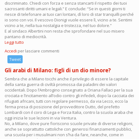
discriminato. Chiedi con forza e senza stancarti il rispetto dei tuoi
sacrosanti diritti umani e legali.” E conclude: “Se in questi giorni ti
riesce di telefonare ai tuoi cari lontani, dì loro di star tranquilli perché
io sono con voi. Il vescovo Dionigi vuole essere lì, vicino a te. Sentimi
vicino a te, nella tua nostalgia e tristezza, nel tuo dolore.”
E al sindaco Albertini non resta che sprofondare nel suo misero
pantano di mediocrità.
Leggi tutto
su
"Non
Accedi
per lasciare commenti
perderti
d’animo"
Tweet
Gli arabi di Milano: figli di un dio minore?
Sembra che a Milano tocchi anche il privilegio di essere la capitale
della santa guerra di civiltà promossa dai paladini dei valori
occidentali. Dopo l’Ambrogino consegnato a Oriana Fallaci per la sua
crociata e l’incitamento all’odio contro gli infedeli, dopo la cacciata dei
rifugiati africani, tutti con regolare permesso, da via Lecco, ecco la
ferma presa di posizione del provveditore Dutto, del prefetto
Lombardi con il coro di Lega e Forza Italia, contro la scuola araba che
oggi inizia le sue lezioni in via Ventura.
No, a Milano, dove pure fioriscono scuole private di diverse religioni,
anche se soprattutto cattoliche con generosi finanziamenti pubblici,
una scuola per i musulmani non s’ha da fare, neanche, come in