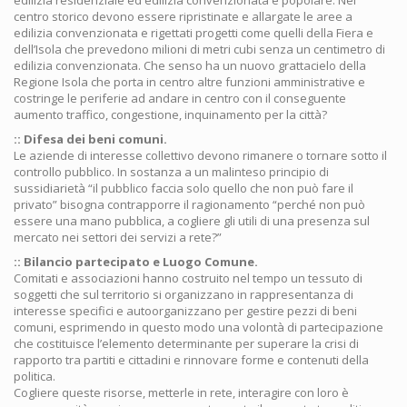
edilizia residenziale ed edilizia convenzionata e popolare. Nel
centro storico devono essere ripristinate e allargate le aree a
edilizia convenzionata e rigettati progetti come quelli della Fiera e
dell’Isola che prevedono milioni di metri cubi senza un centimetro di
edilizia convenzionata. Che senso ha un nuovo grattacielo della
Regione Isola che porta in centro altre funzioni amministrative e
costringe le periferie ad andare in centro con il conseguente
aumento traffico, congestione, inquinamento per la città?
:: Difesa dei beni comuni.
Le aziende di interesse collettivo devono rimanere o tornare sotto il
controllo pubblico. In sostanza a un malinteso principio di
sussidiarietà “il pubblico faccia solo quello che non può fare il
privato” bisogna contrapporre il ragionamento “perché non può
essere una mano pubblica, a cogliere gli utili di una presenza sul
mercato nei settori dei servizi a rete?”
:: Bilancio partecipato e Luogo Comune.
Comitati e associazioni hanno costruito nel tempo un tessuto di
soggetti che sul territorio si organizzano in rappresentanza di
interesse specifici e autoorganizzano per gestire pezzi di beni
comuni, esprimendo in questo modo una volontà di partecipazione
che costituisce l’elemento determinante per superare la crisi di
rapporto tra partiti e cittadini e rinnovare forme e contenuti della
politica.
Cogliere queste risorse, metterle in rete, interagire con loro è