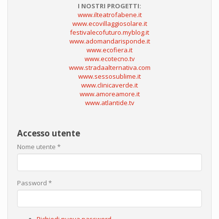
I NOSTRI PROGETTI:
www.ilteatrofabene.it
www.ecovillaggiosolare.it
festivalecofuturo.myblog.it
www.adomandarisponde.it
www.ecofiera.it
www.ecotecno.tv
www.stradaalternativa.com
www.sessosublime.it
www.clinicaverde.it
www.amoreamore.it
www.atlantide.tv
Accesso utente
Nome utente
*
Password
*
Richiedi nuova password