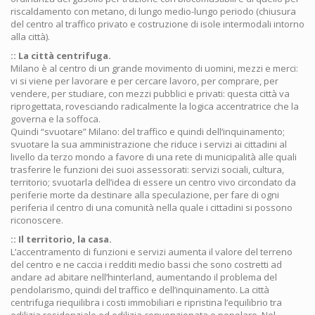
riscaldamento con metano, di lungo medio-lungo periodo (chiusura
del centro al traffico privato e costruzione di isole intermodali intorno
alla città).
:: La città centrifuga.
Milano è al centro di un grande movimento di uomini, mezzi e merci:
vi si viene per lavorare e per cercare lavoro, per comprare, per
vendere, per studiare, con mezzi pubblici e privati: questa città va
riprogettata, rovesciando radicalmente la logica accentratrice che la
governa e la soffoca.
Quindi “svuotare” Milano: del traffico e quindi dell’inquinamento;
svuotare la sua amministrazione che riduce i servizi ai cittadini al
livello da terzo mondo a favore di una rete di municipalità alle quali
trasferire le funzioni dei suoi assessorati: servizi sociali, cultura,
territorio; svuotarla dell’idea di essere un centro vivo circondato da
periferie morte da destinare alla speculazione, per fare di ogni
periferia il centro di una comunità nella quale i cittadini si possono
riconoscere.
:: Il territorio, la casa.
L’accentramento di funzioni e servizi aumenta il valore del terreno
del centro e ne caccia i redditi medio bassi che sono costretti ad
andare ad abitare nell’hinterland, aumentando il problema del
pendolarismo, quindi del traffico e dell’inquinamento. La città
centrifuga riequilibra i costi immobiliari e ripristina l’equilibrio tra