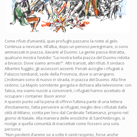
Come rifiuti d’umanità, quei profughi passano la notte al gelo.
Continua a nevicare. All’alba, dopo un penoso peregrinare, si sono
ammassati in piazza, davanti al Duomo. La gente passa distratta,
qualcuno mostra fastidio: “La nostra bella piazza del Duomo ridotta
a bivacco. Dove siamo arrivati?”. Altri transiti, altri rifiuti. Il sindaco
Albertini fuggito, gli assessori assenti. Penati accoglie i rifugiati a
Palazzo Isimbardi, sede della Provincia, dove si arrangiano.
L’indomani sono di nuovo in strada, in piazza del Duomo. Alla fine
cedono. La Majolo sorridente gongola e dichiara alla televisione: con
fatica, ma siamo riusciti a convincerli, i rifugiati hanno accettato di
occupare i container. Buon anno!
A questo punto val la pena di offrirvi l’ultima parte di una lettera
d’incitamento, fatta pervenire ai rifugiati, meglio dire i rifiutati dalla
città di Milano, scritta per loro dal Cardinale Tettamanzi, proprio nel
giorno di Natale. Alla maniera delle encicliche di Sant’Ambrogio, si
rivolge a quella comunità di inaccettati come fossero una sola
persona:
“Non perderti d’animo se a volte ti senti respinto, forse anche