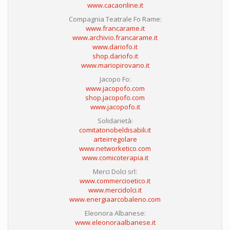
www.cacaonline.it
Compagnia Teatrale Fo Rame:
www.francarame.it
www.archivio.francarame.it
www.dariofo.it
shop.dariofo.it
www.mariopirovano.it
Jacopo Fo:
www.jacopofo.com
shop.jacopofo.com
www.jacopofo.it
Solidarietà:
comitatonobeldisabili.it
arteirregolare
www.networketico.com
www.comicoterapia.it
Merci Dolci srl:
www.commercioetico.it
www.mercidolci.it
www.energiaarcobaleno.com
Eleonora Albanese:
www.eleonoraalbanese.it