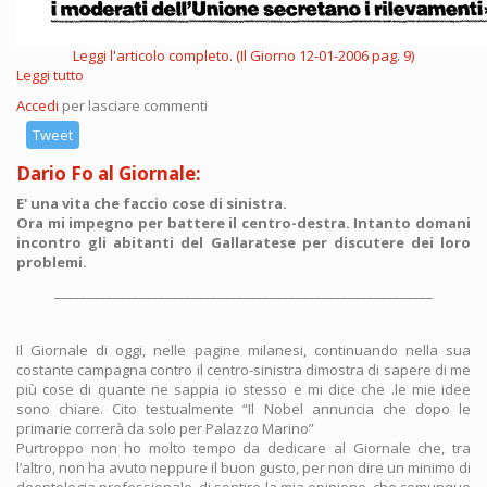
Leggi l'articolo completo. (Il Giorno 12-01-2006 pag. 9)
Leggi tutto
su
Alternanza?
Accedi
per lasciare commenti
Milano
preferisce
Tweet
l'alternativa
Dario Fo al Giornale:
E' una vita che faccio cose di sinistra.
Ora mi impegno per battere il centro-destra. Intanto domani
incontro gli abitanti del Gallaratese per discutere dei loro
problemi.
__________________________________________________________
Il Giornale di oggi, nelle pagine milanesi, continuando nella sua
costante campagna contro il centro-sinistra dimostra di sapere di me
più cose di quante ne sappia io stesso e mi dice che .le mie idee
sono chiare. Cito testualmente “Il Nobel annuncia che dopo le
primarie correrà da solo per Palazzo Marino”
Purtroppo non ho molto tempo da dedicare al Giornale che, tra
l’altro, non ha avuto neppure il buon gusto, per non dire un minimo di