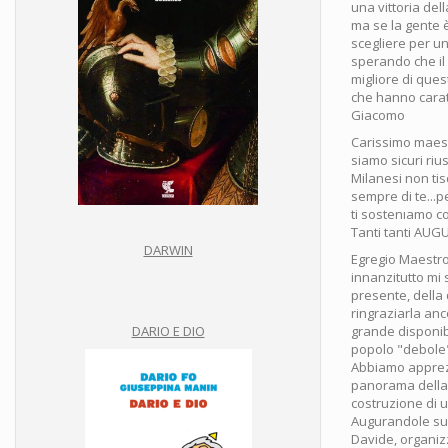
una vittoria del
ma se la gente è
scegliere per u
sperando che il 
migliore di quest
che hanno carat
Giacomo
Carissimo maes
siamo sicuri riu
Milanesi non ti
sempre di te...pe
ti sostenıamo co
Tanti tanti AU
DARWIN
Egregio Maestr
innanzitutto mi 
presente, della
ringraziarla anco
grande disponibi
DARIO E DIO
popolo "debole"
Abbiamo apprezza
panorama della n
costruzione di 
Augurandole succ
Davide, organizz