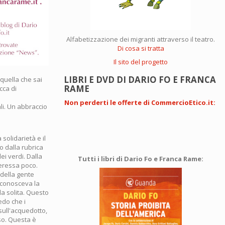
Alfabetizzazione dei migranti attraverso il teatro.
Di cosa si tratta
Il sito del progetto
LIBRI E DVD DI DARIO FO E FRANCA
 quella che sai
RAME
cca di
Non perderti le offerte di CommercioEtico.it
:
li. Un abbraccio
solidarietà e il
o dalla rubrica
ei verdi. Dalla
Tutti i libri di Dario Fo e Franca Rame:
teressa poco.
 della gente
 conosceva la
a solita. Questo
edo che i
, sull'acquedotto,
rso. Questa è