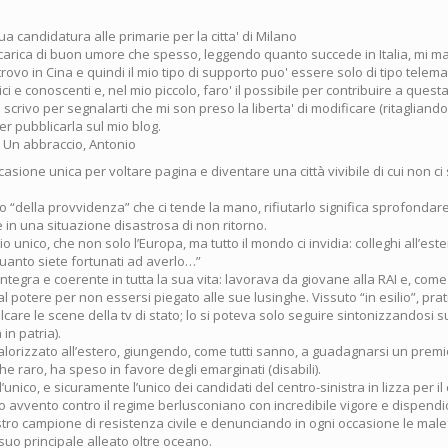
tua candidatura alle primarie per la citta' di Milano
carica di buon umore che spesso, leggendo quanto succede in Italia, mi m
rovo in Cina e quindi il mio tipo di supporto puo' essere solo di tipo telem
i e conoscenti e, nel mio piccolo, faro' il possibile per contribuire a quest
i scrivo per segnalarti che mi son preso la liberta' di modificare (ritagliandol
r pubblicarla sul mio blog.
! Un abbraccio, Antonio
asione unica per voltare pagina e diventare una città vivibile di cui non ci
o “della provvidenza” che ci tende la mano, rifiutarlo significa sprofondar
 in una situazione disastrosa di non ritorno.
o unico, che non solo l’Europa, ma tutto il mondo ci invidia: colleghi all’es
uanto siete fortunati ad averlo…”
ntegra e coerente in tutta la sua vita: lavorava da giovane alla RAI e, come o
al potere per non essersi piegato alle sue lusinghe. Vissuto “in esilio”, pr
lcare le scene della tv di stato; lo si poteva solo seguire sintonizzandosi s
in patria).
valorizzato all’estero, giungendo, come tutti sanno, a guadagnarsi un premi
he raro, ha speso in favore degli emarginati (disabili).
’unico, e sicuramente l’unico dei candidati del centro-sinistra in lizza per i
o avvento contro il regime berlusconiano con incredibile vigore e dispendi
tro campione di resistenza civile e denunciando in ogni occasione le male
uo principale alleato oltre oceano.