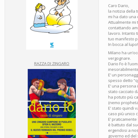
Caro Dario,
la notizia della 
mi ha dato una 
Attualmente mi t
contattando amic
lavoro. Intanto t
tuo manifesto pe
In bocca al lupo
Milano ha un’occ
vergognare.
RAZZA DI ZINGARO
Dario Fo è l’uom
inesorabilmente
E’ un personaggi
spesso detto “q
E’ una persona i
stato cacciato d
ha potuto più ca
(nemo propheta 
E’ stato quindi 
caso più unico c
E’ praticamente l
è battuto dal su
ergendosi a nos
governo ed del s