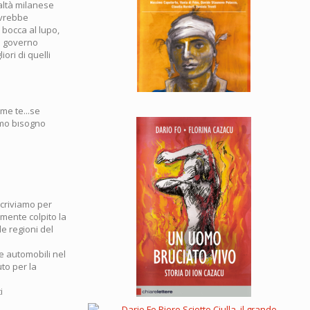
ealtà milanese
ovrebbe
 bocca al lupo,
un governo
ori di quelli
me te...se
amo bısogno
scriviamo per
emente colpito la
le regioni del
e automobili nel
to per la
i