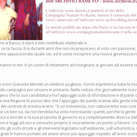
no a fianco, ti darò il mio contributo elettorale e
ce la faccia. Era da tanti anni che non mi preparavo al voto con passione,
mo appassionato quale sei, ed è come riscoprire una nuova giovinezza ri
marico in me: è un uomo di ottantanni ad insegnare ai giovani ad essere ta
o sono Giacomo Moretti un elettore pugliese. Vorrei esprimerLe tutta la mia 
lle campagna per vincere le primarie. Nelle notizie che giornalmente ricev
eggevo che la sua candidatura ha l'appoggio solo di rifondazione e di parte d
 mia Regione le posso dire che l'appoggio dei partiti oramai alla gente in
e dei centristi di sinistra erano: "è un estremista, non cattureremo mai i voti
 Lei ben sa, da noi Vendola ha vinto nonostante i partiti, perchè la gente
itica e morale e la sua proposta di governo era completamente diversa dall
doni e leggi ad uso e consumo proprio è sicuramente un punto a favore. Cr
tto gli occhi di tutti e gli interventi legislativi sull'ambiente, sull'urbanistica
tegrati lo hanno portato ad avere ancor più appoggio rispetto all'anno sco