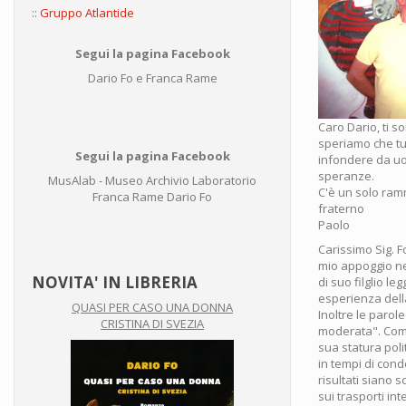
::
Gruppo Atlantide
Segui la pagina Facebook
Dario Fo e Franca Rame
Caro Dario, ti so
speriamo che tu 
Segui la pagina Facebook
infondere da uo
speranze.
MusAlab - Museo Archivio Laboratorio
C'è un solo ram
Franca Rame Dario Fo
fraterno
Paolo
Carissimo Sig. F
mio appoggio ne
NOVITA' IN LIBRERIA
di suo filglio l
esperienza della
QUASI PER CASO UNA DONNA
Inoltre le parol
CRISTINA DI SVEZIA
moderata". Come
sua statura pol
in tempi di con
risultati siano so
sui trasporti in