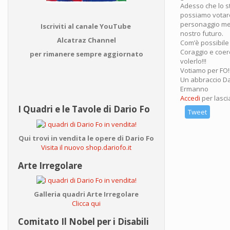
Adesso che lo st
possiamo votare 
personaggio medi
Iscriviti al canale YouTube
nostro futuro.
Alcatraz Channel
Com’è possibile 
Coraggio e coere
per rimanere sempre aggiornato
volerlo!!!
Votiamo per FO!!
Un abbraccio Da
Ermanno
Accedi
per lasc
I Quadri e le Tavole di Dario Fo
Tweet
Qui trovi in vendita le opere di Dario Fo
Visita il nuovo shop.dariofo.it
Arte Irregolare
Galleria quadri Arte Irregolare
Clicca qui
Comitato Il Nobel per i Disabili