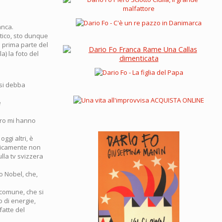
anca.
atico, sto dunque
a prima parte del
a) la foto del
 si debba
e
tero mi hanno
ggi altri, è
aticamente non
ulla tv svizzera
o Nobel, che,
l comune, che si
o di energie,
fatte del