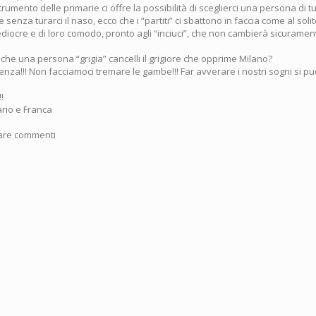
rumento delle primarie ci offre la possibilità di sceglierci una persona di tu
senza turarci il naso, ecco che i “partiti” ci sbattono in faccia come al soli
ocre e di loro comodo, pronto agli “inciuci”, che non cambierà sicuramente
che una persona “grigia” cancelli il grigiore che opprime Milano?
nza!!! Non facciamoci tremare le gambe!!! Far avverare i nostri sogni si pu
!
rio e Franca
iare commenti