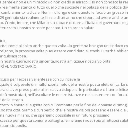
la gente e non è un miracolo (io non credo ai miracoli). Io non conosco la r
 realmente stanca di tutto quello che succede nei palazzi della politica d
n cambiamento radicale. Non mi dilungo e con questo le faccio un grosso in
29 gennaio sia realmente l'inizio di un anno che ci porti ad avere anche 
o. Credo, inoltre, che Milano sia capace di dare all'Italia dei governanti migli
terizzato il nostro recente passato. Un caloroso saluto
tro,
scirai come al solito anche questa volta...la gente ha bisogno un sindaco co
scelgono, la prossima volta puoi essere candıdato a Istanbul.Perché abbi
r qulsiasi cosa...
n nostro cuore,nostra sıncerıta,nostra amıcızıa,e nostra volonta.
GURİ AL NOSTRO DARİO.
o
scuso per l'eccessiva lentezza con cui riceve la
 quale è colpevole un malfunzionameto della nostra posta elettronica. Le 
ra di aver preso parte all'iniziativa ciclopolis. In particolare ci hanno felic
lità mostrataci, nell'ascoltare le nostre istanze e nel sostenere con forza 
 della strada.
to lo spirito e la grinta con cui combatte per la fine del dominio di smog 
ostra città. Siamo sicuri perciò che le nostre visioni possano essere d'aiu
una nuova milano, che speriamo possibile in un futuro prossimo.
esso per questa comune battaglia, le inviamo i nostri più affettuosi salut
atori ciclopolis.