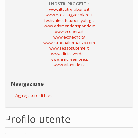
I NOSTRI PROGETTI:
www.ilteatrofabene.it
www.ecovillaggiosolare.it
festivalecofuturo.myblog.it
www.adomandarisponde.it
www.ecofiera.it
www.ecotecno.tv
www.stradaalternativa.com
www.sessosublime.it
www.clinicaverde.it
www.amoreamore.it
www.atlantide.tv
Navigazione
Aggregatore di feed
Profilo utente
Schede