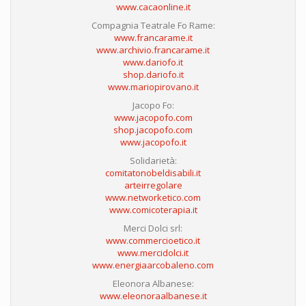
www.cacaonline.it
Compagnia Teatrale Fo Rame:
www.francarame.it
www.archivio.francarame.it
www.dariofo.it
shop.dariofo.it
www.mariopirovano.it
Jacopo Fo:
www.jacopofo.com
shop.jacopofo.com
www.jacopofo.it
Solidarietà:
comitatonobeldisabili.it
arteirregolare
www.networketico.com
www.comicoterapia.it
Merci Dolci srl:
www.commercioetico.it
www.mercidolci.it
www.energiaarcobaleno.com
Eleonora Albanese:
www.eleonoraalbanese.it