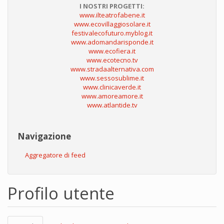
I NOSTRI PROGETTI:
www.ilteatrofabene.it
www.ecovillaggiosolare.it
festivalecofuturo.myblog.it
www.adomandarisponde.it
www.ecofiera.it
www.ecotecno.tv
www.stradaalternativa.com
www.sessosublime.it
www.clinicaverde.it
www.amoreamore.it
www.atlantide.tv
Navigazione
Aggregatore di feed
Profilo utente
Schede