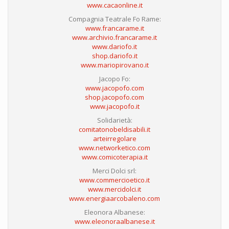
www.cacaonline.it
Compagnia Teatrale Fo Rame:
www.francarame.it
www.archivio.francarame.it
www.dariofo.it
shop.dariofo.it
www.mariopirovano.it
Jacopo Fo:
www.jacopofo.com
shop.jacopofo.com
www.jacopofo.it
Solidarietà:
comitatonobeldisabili.it
arteirregolare
www.networketico.com
www.comicoterapia.it
Merci Dolci srl:
www.commercioetico.it
www.mercidolci.it
www.energiaarcobaleno.com
Eleonora Albanese:
www.eleonoraalbanese.it