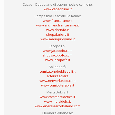
Cacao - Quotidiano di buone notizie comiche:
www.cacaonline.it
Compagnia Teatrale Fo Rame:
www.francarame.it
www.archivio.francarame.it
www.dariofo.it
shop.dariofo.it
www.mariopirovano.it
Jacopo Fo:
www.jacopofo.com
shop.jacopofo.com
www.jacopofo.it
Solidarietà:
comitatonobeldisabili.it
arteirregolare
www.networketico.com
www.comicoterapia.it
Merci Dolci srl:
www.commercioetico.it
www.mercidolci.it
www.energiaarcobaleno.com
Eleonora Albanese: