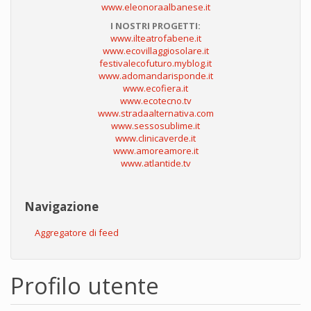
www.eleonoraalbanese.it
I NOSTRI PROGETTI:
www.ilteatrofabene.it
www.ecovillaggiosolare.it
festivalecofuturo.myblog.it
www.adomandarisponde.it
www.ecofiera.it
www.ecotecno.tv
www.stradaalternativa.com
www.sessosublime.it
www.clinicaverde.it
www.amoreamore.it
www.atlantide.tv
Navigazione
Aggregatore di feed
Profilo utente