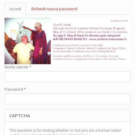
Schede
Accedi
(scheda
Richiedi nuova password
primarie
attiva)
Nome utente
*
Password
*
CAPTCHA
This question is for testing whether or not you are a human visitor