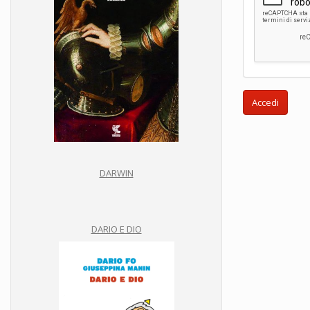
Accedi
DARWIN
DARIO E DIO