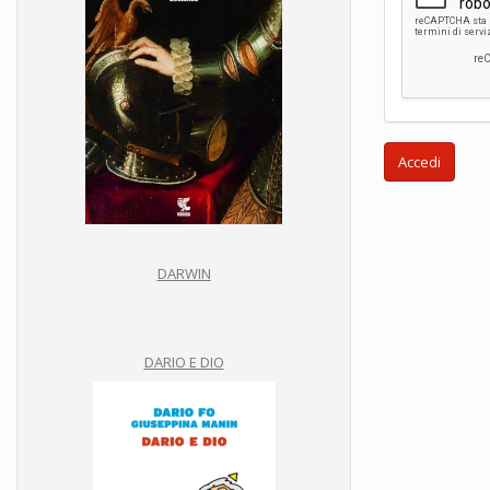
Accedi
DARWIN
DARIO E DIO