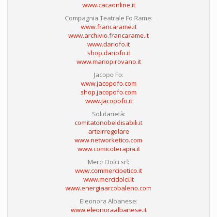
www.cacaonline.it
Compagnia Teatrale Fo Rame:
www.francarame.it
www.archivio.francarame.it
www.dariofo.it
shop.dariofo.it
www.mariopirovano.it
Jacopo Fo:
www.jacopofo.com
shop.jacopofo.com
www.jacopofo.it
Solidarietà:
comitatonobeldisabili.it
arteirregolare
www.networketico.com
www.comicoterapia.it
Merci Dolci srl:
www.commercioetico.it
www.mercidolci.it
www.energiaarcobaleno.com
Eleonora Albanese:
www.eleonoraalbanese.it