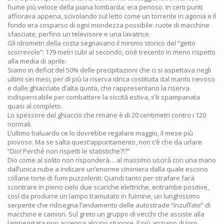
fiume più veloce della piana lombarda: era penoso. In certi punti
affiorava appena, scivolando sul letto come un torrente in agonia e il
fondo era cosparso di ogni mondezza possibile: ruote di macchine
sfasciate, perfino un televisore e una lavatrice.
Gli idrometri della costa segnavano il minimo storico del “getto
scorrevole”: 179 metri cubi al secondo, cioè trecento in meno rispetto
alla media di aprile.
Siamo in deficit del 50% delle precipitazioni che ci si aspettava negli
ultimi sei mesi, per di più la riserva idrica costituita dal manto nevoso
e dalle ghiacciate d’alta quota, che rappresentano la riserva
indispensabile per combattere la siccità estiva, s’è spampanata
quasi al completo.
Lo spessore del ghiaccio che rimane è di 20 centimetri contro i 120
normali.
L’ultimo baluardo ce lo dovrebbe regalare maggio, il mese più
piovoso. Ma se salta quest’appuntamento, non c’è che da urlare
“Dio! Perché non rispetti le statistiche?!?”
Dio come al solito non risponderà… al massimo uscirà con una mano
dall’unica nube a indicare un’enorme ciminiera dalla quale escono
collane torte di fumi puzzolenti. Quindi tanto per strafare farà
scontrare in pieno cielo due scariche elettriche, entrambe positive,
così da produrre un lampo tramutato in fulmine, un lunghissimo
serpente che ridisegna l’andamento delle autostrade “inzuffate” di
macchine e camion. Sul greto un gruppo di vecchi che assiste alla
lampeggiata non accenna alcuno stupore. Il più anziano di loro