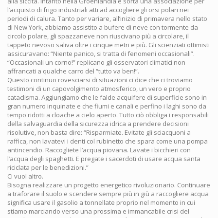
alla siccità. Intanto nella Groenlandia è sorta una associazione per
l’acquisto di frigo industriali atti ad accogliere gli orsi polari nei
periodi di calura. Tanto per variare, all’inizio di primavera nello stato
di New York, abbiamo assistito a bufere di neve con tormente da
circolo polare, gli spazzaneve non riuscivano più a circolare, il
tappeto nevoso saliva oltre i cinque metri e più. Gli scienziati ottimisti
assicuravano: “Niente panico, si tratta di fenomeni occasionali”.
“Occasionali un corno!” replicano gli osservatori climatici non
affrancati a qualche carro del “tutto va ben!”.
Questo continuo rovesciarsi di situazioni ci dice che ci troviamo
testimoni di un capovolgimento atmosferico, un vero e proprio
cataclisma. Aggiungiamo che le falde acquifere di superficie sono in
gran numero inquinate e che fiumi e canali e perfino i laghi sono da
tempo ridotti a cloache a cielo aperto. Tutto ciò obbliga i responsabili
della salvaguardia della sicurezza idrica a prendere decisioni
risolutive, non basta dire: “Risparmiate. Evitate gli sciacquoni a
raffica, non lavatevi i denti col rubinetto che spara come una pompa
antincendio. Raccogliete l’acqua piovana. Lavate i bicchieri con
l’acqua degli spaghetti. E pregate i sacerdoti di usare acqua santa
riciclata per le benedizioni.”
Ci vuol altro.
Bisogna realizzare un progetto energetico rivoluzionario. Continuare
a traforare il suolo e scendere sempre più in giù a raccogliere acqua
significa usare il gasolio a tonnellate proprio nel momento in cui
stiamo marciando verso una prossima e immancabile crisi del