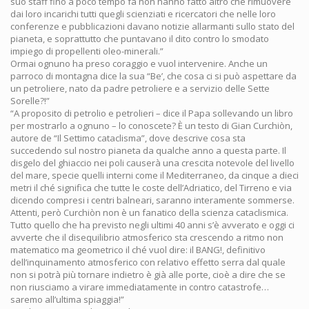
suo staff fino a poco tempo fa non hanno fatto altro che rimuovere
dai loro incarichi tutti quegli scienziati e ricercatori che nelle loro
conferenze e pubblicazioni davano notizie allarmanti sullo stato del
pianeta, e soprattutto che puntavano il dito contro lo smodato
impiego di propellenti oleo-minerali.”
Ormai ognuno ha preso coraggio e vuol intervenire. Anche un
parroco di montagna dice la sua “Be’, che cosa ci si può aspettare da
un petroliere, nato da padre petroliere e a servizio delle Sette
Sorelle?!”
“A proposito di petrolio e petrolieri – dice il Papa sollevando un libro
per mostrarlo a ognuno – lo conoscete? È un testo di Gian Curchiòn,
autore de “Il Settimo cataclisma”, dove descrive cosa sta
succedendo sul nostro pianeta da qualche anno a questa parte. Il
disgelo del ghiaccio nei poli causerà una crescita notevole del livello
del mare, specie quelli interni come il Mediterraneo, da cinque a dieci
metri il ché significa che tutte le coste dell’Adriatico, del Tirreno e via
dicendo compresi i centri balneari, saranno interamente sommerse.
Attenti, però Curchiòn non è un fanatico della scienza cataclismica.
Tutto quello che ha previsto negli ultimi 40 anni s’è avverato e oggi ci
avverte che il disequilibrio atmosferico sta crescendo a ritmo non
matematico ma geometrico il ché vuol dire: il BANG!, definitivo
dell’inquinamento atmosferico con relativo effetto serra dal quale
non si potrà più tornare indietro è già alle porte, cioè a dire che se
non riusciamo a virare immediatamente in contro catastrofe…
saremo all’ultima spiaggia!”