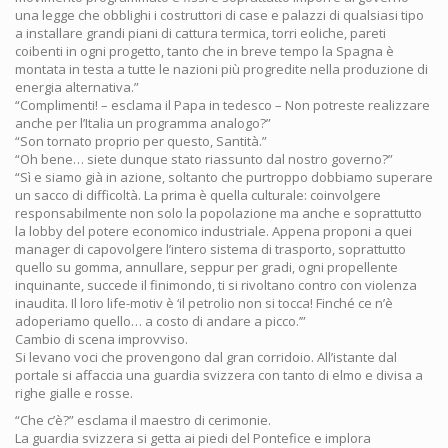
una legge che obblighi i costruttori di case e palazzi di qualsiasi tipo
a installare grandi piani di cattura termica, torri eoliche, pareti
coibenti in ogni progetto, tanto che in breve tempo la Spagna è
montata in testa a tutte le nazioni più progredite nella produzione di
energia alternativa.”
“Complimenti! – esclama il Papa in tedesco – Non potreste realizzare
anche per l’Italia un programma analogo?”
“Son tornato proprio per questo, Santità.”
“Oh bene… siete dunque stato riassunto dal nostro governo?”
“Sì e siamo già in azione, soltanto che purtroppo dobbiamo superare
un sacco di difficoltà. La prima è quella culturale: coinvolgere
responsabilmente non solo la popolazione ma anche e soprattutto
la lobby del potere economico industriale. Appena proponi a quei
manager di capovolgere l’intero sistema di trasporto, soprattutto
quello su gomma, annullare, seppur per gradi, ogni propellente
inquinante, succede il finimondo, ti si rivoltano contro con violenza
inaudita. Il loro life-motiv è ‘il petrolio non si tocca! Finché ce n’è
adoperiamo quello… a costo di andare a picco.’”
Cambio di scena improvviso.
Si levano voci che provengono dal gran corridoio. All’istante dal
portale si affaccia una guardia svizzera con tanto di elmo e divisa a
righe gialle e rosse.
“Che c’è?” esclama il maestro di cerimonie.
La guardia svizzera si getta ai piedi del Pontefice e implora