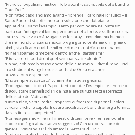
“Piano col populismo mistico – lo blocca il responsabile delle banche
Opus Dei.”
“Non fateci caso andiamo avanti – riprende il cardinale idraulico – il
Santo Padre ci sta offrendo una soluzione che dobbiamo
applaudire. Diamo l’esempio. Tanto per cominciare nei battesimi
basta con l’intingere il bimbo per intiero nella fonte: è sufficiente una
spruzzatina e via così. Magari con lo spray… Non dimentichiamoci
che nel mondo cristiano nascono ogni giorno centinaia di migliaia di
bimbi, significano qualche milione di metri cubi d’acqua risparmiati.”
“Io nel risparmio ci metterei dentro anche i gargarismi!”
“E io caccerei fuori di qui quel seminarista insolente!”
“Calma, abbiamo bisogno anche della sua ironia. – dice il Papa – Nel
mio studio sul Vangelo ho scoperto che Gesù era anche
provocatorio e spiritoso.”
“L’ho sempre sospettato” commenta il suo segretario.
“Proseguiamo – incita il Papa – tanto per dar l’esempio, ordineremo
di acquistare pannelli solari da installare su tutti i tetti e i terrazzi
dello stato del Vaticano.”
“Ottima idea, Santo Padre. Proporrei di foderare di pannelli solari
concavi anche le cupole. E usare piccoli assorbenti di energia termica
da sostituire ai sampietrini.”
“Non esageriamo – frena il maestro di cerimonie - Fermiamoci alle
cupole che è già abbastanza suggestivo! Con un’operazione del
genere il Vaticano sarà chiamato la Svizzera di Dio!”
“Certo e soprattutto è un forte incentivo a seguirci nella nostra opera