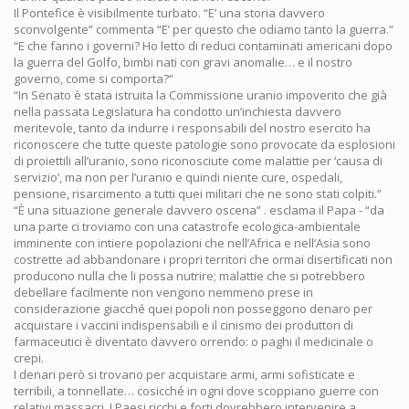
Il Pontefice è visibilmente turbato. “E’ una storia davvero
sconvolgente” commenta “E’ per questo che odiamo tanto la guerra.”
“E che fanno i governi? Ho letto di reduci contaminati americani dopo
la guerra del Golfo, bimbi nati con gravi anomalie… e il nostro
governo, come si comporta?”
“In Senato è stata istruita la Commissione uranio impoverito che già
nella passata Legislatura ha condotto un’inchiesta davvero
meritevole, tanto da indurre i responsabili del nostro esercito ha
riconoscere che tutte queste patologie sono provocate da esplosioni
di proiettili all’uranio, sono riconosciute come malattie per ‘causa di
servizio’, ma non per l’uranio e quindi niente cure, ospedali,
pensione, risarcimento a tutti quei militari che ne sono stati colpiti.”
“È una situazione generale davvero oscena” . esclama il Papa - “da
una parte ci troviamo con una catastrofe ecologica-ambientale
imminente con intiere popolazioni che nell’Africa e nell’Asia sono
costrette ad abbandonare i propri territori che ormai disertificati non
producono nulla che li possa nutrire; malattie che si potrebbero
debellare facilmente non vengono nemmeno prese in
considerazione giacché quei popoli non posseggono denaro per
acquistare i vaccini indispensabili e il cinismo dei produttori di
farmaceutici è diventato davvero orrendo: o paghi il medicinale o
crepi.
I denari però si trovano per acquistare armi, armi sofisticate e
terribili, a tonnellate… cosicché in ogni dove scoppiano guerre con
relativi massacri. I Paesi ricchi e forti dovrebbero intervenire a