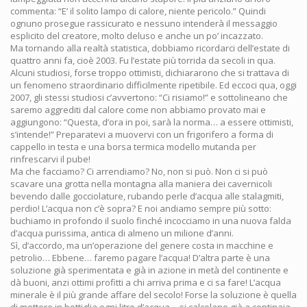
commenta: “E’ il solito lampo di calore, niente pericolo.” Quindi
ognuno prosegue rassicurato e nessuno intenderà il messaggio
esplicito del creatore, molto deluso e anche un po’ incazzato.
Ma tornando alla realtà statistica, dobbiamo ricordarci dell’estate di
quattro anni fa, cioè 2003. Fu l’estate più torrida da secoli in qua.
Alcuni studiosi, forse troppo ottimisti, dichiararono che si trattava di
un fenomeno straordinario difficilmente ripetibile. Ed eccoci qua, oggi
2007, gli stessi studiosi c’avvertono: “Ci risiamo!” e sottolineano che
saremo aggrediti dal calore come non abbiamo provato mai e
aggiungono: “Questa, d’ora in poi, sarà la norma… a essere ottimisti,
s’intende!” Preparatevi a muovervi con un frigorifero a forma di
cappello in testa e una borsa termica modello mutanda per
rinfrescarvi il pube!
Ma che facciamo? Ci arrendiamo? No, non si può. Non ci si può
scavare una grotta nella montagna alla maniera dei cavernicoli
bevendo dalle gocciolature, rubando perle d’acqua alle stalagmiti,
perdio! L’acqua non c’è sopra? E noi andiamo sempre più sotto:
buchiamo in profondo il suolo finché incocciamo in una nuova falda
d’acqua purissima, antica di almeno un milione d’anni.
Sì, d’accordo, ma un’operazione del genere costa in macchine e
petrolio… Ebbene… faremo pagare l’acqua! D’altra parte è una
soluzione già sperimentata e già in azione in metà del continente e
dà buoni, anzi ottimi profitti a chi arriva prima e ci sa fare! L’acqua
minerale è il più grande affare del secolo! Forse la soluzione è quella