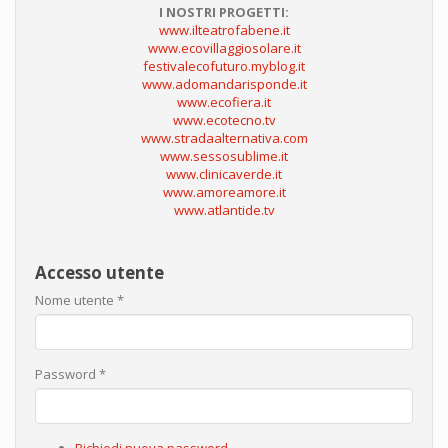
I NOSTRI PROGETTI:
www.ilteatrofabene.it
www.ecovillaggiosolare.it
festivalecofuturo.myblog.it
www.adomandarisponde.it
www.ecofiera.it
www.ecotecno.tv
www.stradaalternativa.com
www.sessosublime.it
www.clinicaverde.it
www.amoreamore.it
www.atlantide.tv
Accesso utente
Nome utente
*
Password
*
Richiedi nuova password