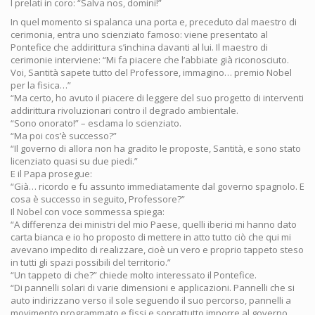
I prelati in coro: “Salva nos, domini!”
In quel momento si spalanca una porta e, preceduto dal maestro di
cerimonia, entra uno scienziato famoso: viene presentato al
Pontefice che addirittura s’inchina davanti al lui. Il maestro di
cerimonie interviene: “Mi fa piacere che l’abbiate già riconosciuto.
Voi, Santità sapete tutto del Professore, immagino… premio Nobel
per la fisica…”
“Ma certo, ho avuto il piacere di leggere del suo progetto di interventi
addirittura rivoluzionari contro il degrado ambientale.
“Sono onorato!” – esclama lo scienziato.
“Ma poi cos’è successo?”
“Il governo di allora non ha gradito le proposte, Santità, e sono stato
licenziato quasi su due piedi.”
E il Papa prosegue:
“Già… ricordo e fu assunto immediatamente dal governo spagnolo. E
cosa è successo in seguito, Professore?”
Il Nobel con voce sommessa spiega:
“A differenza dei ministri del mio Paese, quelli iberici mi hanno dato
carta bianca e io ho proposto di mettere in atto tutto ciò che qui mi
avevano impedito di realizzare, cioè un vero e proprio tappeto steso
in tutti gli spazi possibili del territorio.”
“Un tappeto di che?” chiede molto interessato il Pontefice.
“Di pannelli solari di varie dimensioni e applicazioni. Pannelli che si
auto indirizzano verso il sole seguendo il suo percorso, pannelli a
movimento programmato e fissi e soprattutto imporre al governo