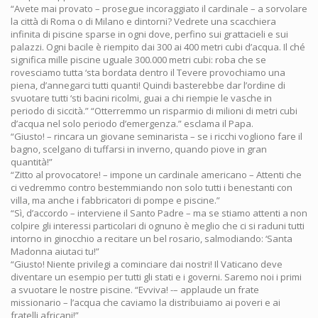
“Avete mai provato – prosegue incoraggiato il cardinale – a sorvolare
la città di Roma o di Milano e dintorni? Vedrete una scacchiera
infinita di piscine sparse in ogni dove, perfino sui grattacieli e sui
palazzi. Ogni bacile è riempito dai 300 ai 400 metri cubi d’acqua. Il ché
significa mille piscine uguale 300.000 metri cubi: roba che se
rovesciamo tutta ‘sta bordata dentro il Tevere provochiamo una
piena, d’annegarci tutti quanti! Quindi basterebbe dar l’ordine di
svuotare tutti ‘sti bacini ricolmi, guai a chi riempie le vasche in
periodo di siccità.” “Otterremmo un risparmio di milioni di metri cubi
d’acqua nel solo periodo d’emergenza.” esclama il Papa.
“Giusto! – rincara un giovane seminarista – se i ricchi vogliono fare il
bagno, scelgano di tuffarsi in inverno, quando piove in gran
quantità!”
“Zitto al provocatore! – impone un cardinale americano – Attenti che
ci vedremmo contro bestemmiando non solo tutti i benestanti con
villa, ma anche i fabbricatori di pompe e piscine.”
“Sì, d’accordo – interviene il Santo Padre – ma se stiamo attenti a non
colpire gli interessi particolari di ognuno è meglio che ci si raduni tutti
intorno in ginocchio a recitare un bel rosario, salmodiando: ‘Santa
Madonna aiutaci tu!”
“Giusto! Niente privilegi a cominciare dai nostri! Il Vaticano deve
diventare un esempio per tutti gli stati e i governi. Saremo noi i primi
a svuotare le nostre piscine. “Evviva! -– applaude un frate
missionario – l’acqua che caviamo la distribuiamo ai poveri e ai
fratelli africani!”