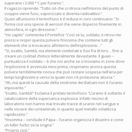
superano i 3.000 ° C per l’uranio.”.
Il ragazzo riprende: “Tutto ciò che si ritrova nell’intorno del punto di
scoppio viene fuso, vaporizzato e diventa radioattivo.”.
Quasi all’unisono il termofisico e il reduce in coro continuano: “Si
forma così una specie di aerosol che viene disperso finemente in
atmosfera, in ogni direzione.”
“Ho capito” commenta il Pontefice “Così se tu, soldato, ti ritrovi nei
pressi e respiri questa polvere finissima che contiene tutti gli
elementi che si trovavano all’interno dell’esplosione…”
“Sì, esatto, Santità, ma elementi combinati e fusi fra di loro… fino a
creare un cocktail chimico letteralmente devastante. Il guaio –
puntualizza il soldato – è che noi anche se ci troviamo in zone dove
l’esplosione è avvenuta mesi prima, respiriamo ancora questa
polvere terribilmente nociva che può restare sospesa nell’aria per
tempi lunghissimi e verso la quale non c’è protezione alcuna.”.
“Ah, ma quindi la causale della sindrome dei Balcani non è l’uranio
impoverito.”
“Esatto, Santità!” Esclama il prelato termofisico “L’uranio è soltanto il
catalizzatore della supercarica esplosiva. Infatti i tecnici di
laboratorio non hanno mai trovato tracce di uranio nel sangue e
nelle viscere dei contaminati, in quanto quel metallo volatilizza
rapidissimo.”
“Insomma – conclude il Papa – l’uranio organizza il disastro e come
un killer furbo se la svigna.”
“Proprio così.”