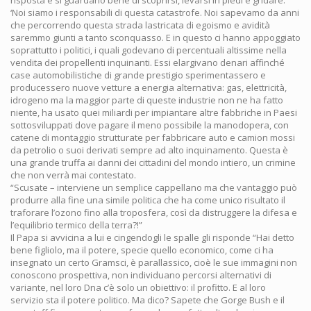
risposta e si guardano bene di scoprirsi, levarsi in piedi e gridare:
‘Noi siamo i responsabili di questa catastrofe. Noi sapevamo da anni
che percorrendo questa strada lastricata di egoismo e avidità
saremmo giunti a tanto sconquasso. E in questo ci hanno appoggiato
soprattutto i politici, i quali godevano di percentuali altissime nella
vendita dei propellenti inquinanti. Essi elargivano denari affinché
case automobilistiche di grande prestigio sperimentassero e
producessero nuove vetture a energia alternativa: gas, elettricità,
idrogeno ma la maggior parte di queste industrie non ne ha fatto
niente, ha usato quei miliardi per impiantare altre fabbriche in Paesi
sottosviluppati dove pagare il meno possibile la manodopera, con
catene di montaggio strutturate per fabbricare auto e camion mossi
da petrolio o suoi derivati sempre ad alto inquinamento. Questa è
una grande truffa ai danni dei cittadini del mondo intiero, un crimine
che non verrà mai contestato.
“Scusate – interviene un semplice cappellano ma che vantaggio può
produrre alla fine una simile politica che ha come unico risultato il
traforare l’ozono fino alla troposfera, così da distruggere la difesa e
l’equilibrio termico della terra?!”
Il Papa si avvicina a lui e cingendogli le spalle gli risponde “Hai detto
bene figliolo, ma il potere, specie quello economico, come ci ha
insegnato un certo Gramsci, è parallassico, cioè le sue immagini non
conoscono prospettiva, non individuano percorsi alternativi di
variante, nel loro Dna c’è solo un obiettivo: il profitto. E al loro
servizio sta il potere politico. Ma dico? Sapete che Gorge Bush e il