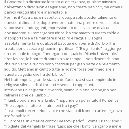
Il Governo ha dichiarato lo stato di emergenza, qualche ministro
balbettando dice: “Non esageriamo, non create panico!”, ma ormai il
panico viaggia libero e inarrestabile.
Perfino il Papa che, è risaputo, si occupa solo accidentalmente di
questioni climatiche, dopo aver ordinato una parure di vesti molto
vaporose e ondeggianti, impressionato dalla visione di alcuni
documentari sull’emergenza idrica, ha esclamato: “Questo caldo è
insopportabile e fa mancare il respiro e l’acqua. Bisogna
assolutamente fare qualcosa! L’acqua è un bene di Dio! Dio l’ha
creata per dissetare gli uomini, purificarli.” “E ogni tanto” - aggiunge
un cardinale teologo - “annegarli con qualche Diluvio Universale.”
“Per favore, le battute di spirito a suo tempo… Non dimentichiamo
che l’universo e l’uomo sono costituiti per gran parte dall’elemento
liquido. Mettiamo in campo tutte le nostre forze per rimediare a
questa tragedia che ha del biblico.”
Nel frattempo la grande stanza dell’udienza si sta riempiendo in
religioso silenzio di alti prelati e semplici cappellani.
Interviene un segretario: “Santità, siamo in piena campagna per
l’eliminazione del Limbo…”.
“Il Limbo può andare al Limbo!” risponde un po’ irritato il Pontefice.
“E le coppie di fatto e i matrimoni fra i gay?”
“Lasciamoli correre. Non capite che siamo di fronte a un’emergenza
irrefrenabile?!”
“E i processi in America contro i vescovi pedofili, come li risolviamo?”
“Togliete dal Vangelo la frase: ‘Lasciate che i bimbi vengano a me’ e