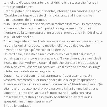
tonnellate d’acqua durante le crisi idriche è la stessa che frange i
tubi e le condutture.”
Preoccupato di spegnere lo scontro, interviene un cardinale medico:
“Qualche vantaggio questo clima lo dà: grazie all’inverno mite
diminuiscono i dolori reumatici.”
“Già – ribatte un altro specialista in malattie infettive – in compenso
aumentano le infezioni e l’imputridire degli alimenti. Per ogni
montare della temperatura di un grado si prevedono il 5, 10% di casi
in più di salmonella.”
“Ed è in agguato anche il colera – aggiunge un vescovo missionario –
i suoi vibrioni si riproducono meglio nelle acque tiepide, che
diventano sempre più veicolo di epidemie.”
Un cardinale, assalito da un piccolo nuvolo di fastidiosi insetti, si
schiaffeggia con vigore a una guancia: “E non dimentichiamoci degli
insetti molesti! Vedremo sciami di mosche, zanzare e pappataci a
iosa. Non vorrei essere un cavallo!” E così dicendo emette un lungo
nitrito con modulazione gregoriana.
Quasi in coro dei seminaristi starnutano fragorosamente. Un
vescovo commenta: “Per non parlare delle allergie respiratorie.”
Il cardinale idraulico interviene quasi seccato: “Attenti, amici miei. Qui
stiamo girando attorno al problema come tafani ammaliati da una
lampada. Ripeto che l’acqua c’è: tutto sta nell’usarla con cura
programmata, distribuirla in modo scientifico ed evitare inutili
sperperi… insomma risparmiare!”
Il Papa lo applaude.