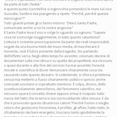
da parte di tutti i fedeli.”
A questo punto il pontefice si inginocchia portandosi le mani sul viso.
Sussulta. Sembra stia piangendo e ripete: “Perché, perché questa
menzogna??”
Tutti i grandi prelati gli si fanno intorno: “Diteci Santo Padre,
comunicate anche a noi la vostra angoscia.”
Il Santo Padre leva il viso e volge lo sguardo su ognuno: “Sapete
cosa mi sconvolge maggiormente, in tutto questo cataclisma?
L’ottusa e costante preoccupazione da parte dei reali responsabili,
seguiti da una buona metà dei mass media, di mascherare il
movente, cioè il fulcro portante della tragedia. Sto parlando
dell’effetto serra. Negli ultimi tempi ho assistito, visionato diecine di
documentari sulla crisi idrica e su quella dei propellenti, ma nessuno
o quasi durante e alla fine del servizio ha mai avvertito l’onestà
morale e scientifica di dover denunciare chiaramente cosa sta
causando tutto questo disastro. Si sottintende, si sfiora il problema
senza mai metterlo a fuoco chiaramente: politici e spesso anche
scienziati svicolano e soprattutto mentono. È colpa, dicono, dello
scombussolamento atmosferico, del fenomeno calorifico, ma
nessuno spara il concetto chiave eppure ormai è risaputo: tutto
nasce dal fatto che la terra si sta surriscaldando oltre misura. E da
che è provocato questo disastroso calore? Perché l’uomo o meglio
coloro che gestiscono l’economia, il profitto, gli affari, l’utile netto, lo
sfruttamento dei beni energetici, truccano tanto ignobilmente la