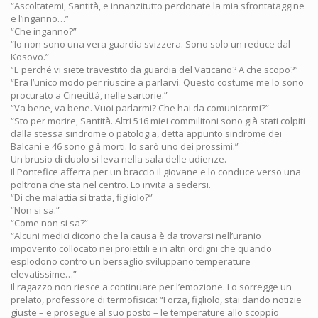
“Ascoltatemi, Santità, e innanzitutto perdonate la mia sfrontataggine
e l’inganno…”
“Che inganno?”
“Io non sono una vera guardia svizzera. Sono solo un reduce dal
Kosovo.”
“E perché vi siete travestito da guardia del Vaticano? A che scopo?”
“Era l’unico modo per riuscire a parlarvi. Questo costume me lo sono
procurato a Cinecittà, nelle sartorie.”
“Va bene, va bene. Vuoi parlarmi? Che hai da comunicarmi?”
“Sto per morire, Santità. Altri 516 miei commilitoni sono già stati colpiti
dalla stessa sindrome o patologia, detta appunto sindrome dei
Balcani e 46 sono già morti. Io sarò uno dei prossimi.”
Un brusio di duolo si leva nella sala delle udienze.
Il Pontefice afferra per un braccio il giovane e lo conduce verso una
poltrona che sta nel centro. Lo invita a sedersi.
“Di che malattia si tratta, figliolo?”
“Non si sa.”
“Come non si sa?”
“Alcuni medici dicono che la causa è da trovarsi nell’uranio
impoverito collocato nei proiettili e in altri ordigni che quando
esplodono contro un bersaglio sviluppano temperature
elevatissime…”
Il ragazzo non riesce a continuare per l’emozione. Lo sorregge un
prelato, professore di termofisica: “Forza, figliolo, stai dando notizie
giuste – e prosegue al suo posto – le temperature allo scoppio