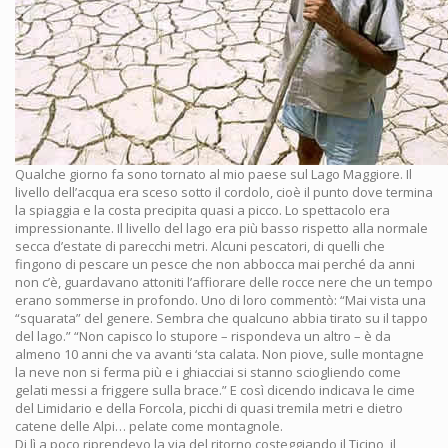
Qualche giorno fa sono tornato al mio paese sul Lago Maggiore. Il
livello dell’acqua era sceso sotto il cordolo, cioè il punto dove termina
la spiaggia e la costa precipita quasi a picco. Lo spettacolo era
impressionante. Il livello del lago era più basso rispetto alla normale
secca d’estate di parecchi metri. Alcuni pescatori, di quelli che
fingono di pescare un pesce che non abbocca mai perché da anni
non c’è, guardavano attoniti l’affiorare delle rocce nere che un tempo
erano sommerse in profondo. Uno di loro commentò: “Mai vista una
“squarata” del genere. Sembra che qualcuno abbia tirato su il tappo
del lago.” “Non capisco lo stupore – rispondeva un altro – è da
almeno 10 anni che va avanti ‘sta calata. Non piove, sulle montagne
la neve non si ferma più e i ghiacciai si stanno sciogliendo come
gelati messi a friggere sulla brace.” E così dicendo indicava le cime
del Limidario e della Forcola, picchi di quasi tremila metri e dietro
catene delle Alpi… pelate come montagnole.
Di lì a poco riprendevo la via del ritorno costeggiando il Ticino, il