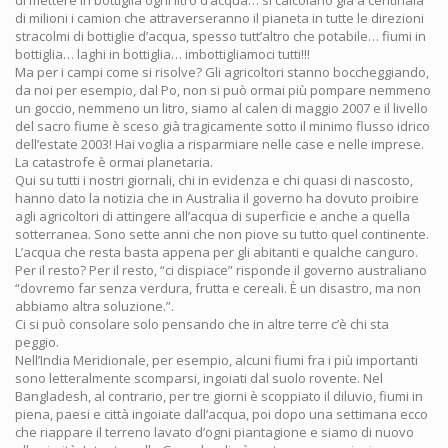
di mettere in bottiglia ogni litro d’acqua… si calcolano già a centinaia
di milioni i camion che attraverseranno il pianeta in tutte le direzioni
stracolmi di bottiglie d’acqua, spesso tutt’altro che potabile… fiumi in
bottiglia… laghi in bottiglia… imbottigliamoci tutti!!!
Ma per i campi come si risolve? Gli agricoltori stanno boccheggiando,
da noi per esempio, dal Po, non si può ormai più pompare nemmeno
un goccio, nemmeno un litro, siamo al calen di maggio 2007 e il livello
del sacro fiume è sceso già tragicamente sotto il minimo flusso idrico
dell’estate 2003! Hai voglia a risparmiare nelle case e nelle imprese.
La catastrofe è ormai planetaria.
Qui su tutti i nostri giornali, chi in evidenza e chi quasi di nascosto,
hanno dato la notizia che in Australia il governo ha dovuto proibire
agli agricoltori di attingere all’acqua di superficie e anche a quella
sotterranea. Sono sette anni che non piove su tutto quel continente.
L’acqua che resta basta appena per gli abitanti e qualche canguro.
Per il resto? Per il resto, “ci dispiace” risponde il governo australiano
“dovremo far senza verdura, frutta e cereali. È un disastro, ma non
abbiamo altra soluzione.”.
Ci si può consolare solo pensando che in altre terre c’è chi sta
peggio.
Nell’India Meridionale, per esempio, alcuni fiumi fra i più importanti
sono letteralmente scomparsi, ingoiati dal suolo rovente. Nel
Bangladesh, al contrario, per tre giorni è scoppiato il diluvio, fiumi in
piena, paesi e città ingoiate dall’acqua, poi dopo una settimana ecco
che riappare il terreno lavato d’ogni piantagione e siamo di nuovo