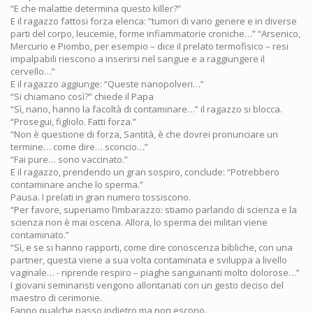
“E che malattie determina questo killer?”
E il ragazzo fattosi forza elenca: “tumori di vario genere e in diverse
parti del corpo, leucemie, forme infiammatorie croniche…” “Arsenico,
Mercurio e Piombo, per esempio – dice il prelato termofisico – resi
impalpabili riescono a inserirsi nel sangue e a raggiungere il
cervello…”
E il ragazzo aggiunge: “Queste nanopolveri…”
“Si chiamano così?” chiede il Papa
“Sì, nano, hanno la facoltà di contaminare…” il ragazzo si blocca.
“Prosegui, figliolo. Fatti forza.”
“Non è questione di forza, Santità, è che dovrei pronunciare un
termine… come dire… sconcio…”
“Fai pure… sono vaccinato.”
E il ragazzo, prendendo un gran sospiro, conclude: “Potrebbero
contaminare anche lo sperma.”
Pausa. I prelati in gran numero tossiscono.
“Per favore, superiamo l’imbarazzo: stiamo parlando di scienza e la
scienza non è mai oscena. Allora, lo sperma dei militari viene
contaminato.”
“Sì, e se si hanno rapporti, come dire conoscenza bibliche, con una
partner, questa viene a sua volta contaminata e sviluppa a livello
vaginale… - riprende respiro – piaghe sanguinanti molto dolorose…”
I giovani seminaristi vengono allontanati con un gesto deciso del
maestro di cerimonie.
Fanno qualche passo indietro ma non escono.