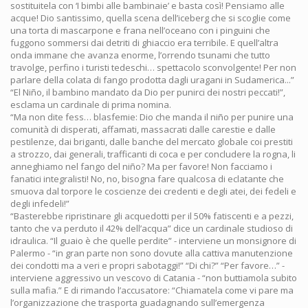
sostituitela con ‘I bimbi alle bambinaie’ e basta così! Pensiamo alle
acque! Dio santissimo, quella scena dell’iceberg che si scoglie come
una torta di mascarpone e frana nell’oceano con i pinguini che
fuggono sommersi dai detriti di ghiaccio era terribile. E quell’altra
onda immane che avanza enorme, l’orrendo tsunami che tutto
travolge, perfino i turisti tedeschi… spettacolo sconvolgente! Per non
parlare della colata di fango prodotta dagli uragani in Sudamerica...”
“El Niño, il bambino mandato da Dio per punirci dei nostri peccati!”,
esclama un cardinale di prima nomina.
“Ma non dite fess… blasfemie: Dio che manda il niño per punire una
comunità di disperati, affamati, massacrati dalle carestie e dalle
pestilenze, dai briganti, dalle banche del mercato globale coi prestiti
a strozzo, dai generali, trafficanti di coca e per concludere la rogna, li
anneghiamo nel fango del niño? Ma per favore! Non facciamo i
fanatici integralisti! No, no, bisogna fare qualcosa di eclatante che
smuova dal torpore le coscienze dei credenti e degli atei, dei fedeli e
degli infedeli!”
“Basterebbe ripristinare gli acquedotti per il 50% fatiscenti e a pezzi,
tanto che va perduto il 42% dell’acqua” dice un cardinale studioso di
idraulica. “Il guaio è che quelle perdite” - interviene un monsignore di
Palermo - “in gran parte non sono dovute alla cattiva manutenzione
dei condotti ma a veri e propri sabotaggi!” “Di chi?” “Per favore…” -
interviene aggressivo un vescovo di Catania - “non buttiamola subito
sulla mafia.” E di rimando l’accusatore: “Chiamatela come vi pare ma
l’organizzazione che trasporta guadagnando sull’emergenza