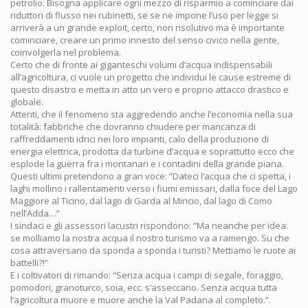
petrolio. Bisogna applicare ogni mezzo di risparmio a cominciare dai
riduttori di flusso nei rubinetti, se se ne impone l’uso per legge si
arriverà a un grande exploit, certo, non risolutivo ma è importante
cominciare, creare un primo innesto del senso civico nella gente,
coinvolgerla nel problema.
Certo che di fronte ai giganteschi volumi d’acqua indispensabili
all’agricoltura, ci vuole un progetto che individui le cause estreme di
questo disastro e metta in atto un vero e proprio attacco drastico e
globale.
Attenti, che il fenomeno sta aggredendo anche l’economia nella sua
totalità: fabbriche che dovranno chiudere per mancanza di
raffreddamenti idrici nei loro impianti, calo della produzione di
energia elettrica, prodotta da turbine d’acqua e soprattutto ecco che
esplode la guerra fra i montanari e i contadini della grande piana.
Questi ultimi pretendono a gran voce: “Dateci l’acqua che ci spetta, i
laghi mollino i rallentamenti verso i fiumi emissari, dalla foce del Lago
Maggiore al Ticino, dal lago di Garda al Mincio, dal lago di Como
nell’Adda…”
I sindaci e gli assessori lacustri rispondono: “Ma neanche per idea:
se molliamo la nostra acqua il nostro turismo va a ramengo. Su che
cosa attraversano da sponda a sponda i turisti? Mettiamo le ruote ai
battelli?!”
E i coltivatori di rimando: “Senza acqua i campi di segale, foraggio,
pomodori, granoturco, soia, ecc. s’asseccano. Senza acqua tutta
l’agricoltura muore e muore anche la Val Padana al completo.”.