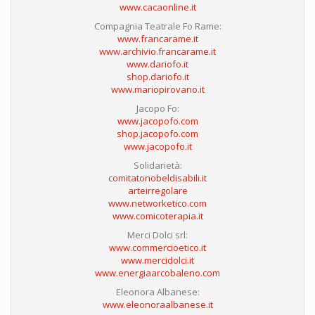
www.cacaonline.it
Compagnia Teatrale Fo Rame:
www.francarame.it
www.archivio.francarame.it
www.dariofo.it
shop.dariofo.it
www.mariopirovano.it
Jacopo Fo:
www.jacopofo.com
shop.jacopofo.com
www.jacopofo.it
Solidarietà:
comitatonobeldisabili.it
arteirregolare
www.networketico.com
www.comicoterapia.it
Merci Dolci srl:
www.commercioetico.it
www.mercidolci.it
www.energiaarcobaleno.com
Eleonora Albanese:
www.eleonoraalbanese.it