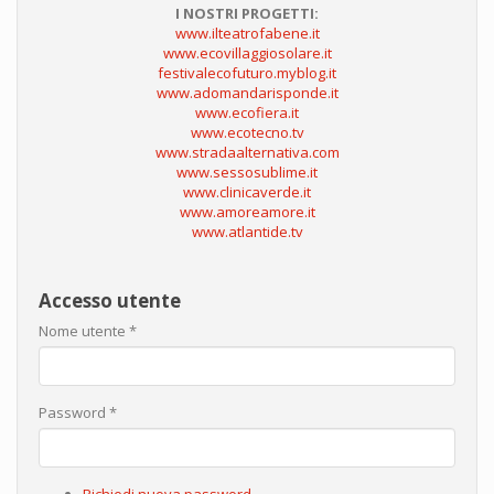
I NOSTRI PROGETTI:
www.ilteatrofabene.it
www.ecovillaggiosolare.it
festivalecofuturo.myblog.it
www.adomandarisponde.it
www.ecofiera.it
www.ecotecno.tv
www.stradaalternativa.com
www.sessosublime.it
www.clinicaverde.it
www.amoreamore.it
www.atlantide.tv
Accesso utente
Nome utente
*
Password
*
Richiedi nuova password