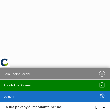
Solo Cookie Tecnici
Accetta tutti i Cookie
Salva
Opzioni
La tua privacy è importante per noi.
Nascondi Opzioni