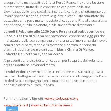
e soprattutto manipolati, cioè falsi. Perciò Franca ha voluto lasciare
questo scritto, frutto di un'esperienza che parte dalla sua
giovinezza, dalle lotte sociali, gli interventi contro lo sfruttamento del
lavoro spesso mafioso, contro le guerre di conquista camuffate da
battaglie per la pace ma tempestate di cadaveri... Fino alla sua ultima
esperienza, quella in Senato, e alle sue sofferte dimissioni.”
Lunedì 3 Febbraio alle 20.30 Dario Fo sarà sul palcoscenico del
Piccolo Teatro di Milano
per raccontare l’esperienza oggi più che
mai attuale della sua compagna di vita; una testimonianza dai risvolti
comici ricca di nomi, storie e circostanze e portata in scena dal
premio Nobel con tre giovani attori:
Maria Chiara Di Marco
,
Roberta De Stefano
e
Jacopo Zerbo
.
Ai presenti verrà distribuito un coupon per l’acquisto del volume a
prezzo ridotto nel foyer del teatro.
Perché vederlo?
Per ricordare Franca Rame e la sua vita spesa a
favore di battaglie civili e sociali e per assistere all’omaggio che Dario
Fo dedica alla compagna, con la quale ha condiviso un intenso
sodalizio artistico durato una vita.
Per informazioni e biglietti:
www.piccoloteatro.org
www.itineraria.it
|
www.archivio.francarame.it
Tweet