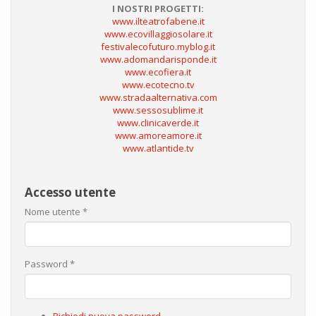
I NOSTRI PROGETTI:
www.ilteatrofabene.it
www.ecovillaggiosolare.it
festivalecofuturo.myblog.it
www.adomandarisponde.it
www.ecofiera.it
www.ecotecno.tv
www.stradaalternativa.com
www.sessosublime.it
www.clinicaverde.it
www.amoreamore.it
www.atlantide.tv
Accesso utente
Nome utente
*
Password
*
Richiedi nuova password