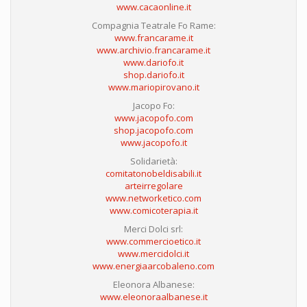
www.cacaonline.it
Compagnia Teatrale Fo Rame:
www.francarame.it
www.archivio.francarame.it
www.dariofo.it
shop.dariofo.it
www.mariopirovano.it
Jacopo Fo:
www.jacopofo.com
shop.jacopofo.com
www.jacopofo.it
Solidarietà:
comitatonobeldisabili.it
arteirregolare
www.networketico.com
www.comicoterapia.it
Merci Dolci srl:
www.commercioetico.it
www.mercidolci.it
www.energiaarcobaleno.com
Eleonora Albanese:
www.eleonoraalbanese.it