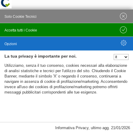
Solo Cookie Tecnici
Accetta tutti i Cookie
Salva
Opzioni
La tua privacy è importante per noi.
Nascondi Opzioni
Utilizziamo, senza il tuo consenso, cookies necessari alla elaborazione
di analisi statistiche e tecnici per l'utilizzo del sito. Chiudendo il Cookie
Banner, mediante il simbolo 'X' o negando il consenso, continuerai a
navigare in assenza di cookie di profilazione/marketing. Acconsentendo
invece all'uso dei cookies di profilazione/marketing potremo offrirti
messaggi pubblicitari corrispondenti alle tue esigenze.
%%CATEGORIES_DETAILS_LIST_TEMPLATE%%
Informativa Privacy
,
ultimo agg.
21/01/2026