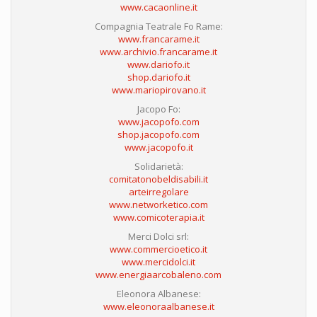
www.cacaonline.it
Compagnia Teatrale Fo Rame:
www.francarame.it
www.archivio.francarame.it
www.dariofo.it
shop.dariofo.it
www.mariopirovano.it
Jacopo Fo:
www.jacopofo.com
shop.jacopofo.com
www.jacopofo.it
Solidarietà:
comitatonobeldisabili.it
arteirregolare
www.networketico.com
www.comicoterapia.it
Merci Dolci srl:
www.commercioetico.it
www.mercidolci.it
www.energiaarcobaleno.com
Eleonora Albanese:
www.eleonoraalbanese.it