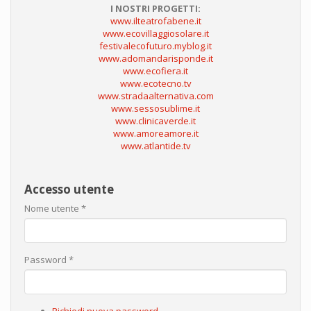
I NOSTRI PROGETTI:
www.ilteatrofabene.it
www.ecovillaggiosolare.it
festivalecofuturo.myblog.it
www.adomandarisponde.it
www.ecofiera.it
www.ecotecno.tv
www.stradaalternativa.com
www.sessosublime.it
www.clinicaverde.it
www.amoreamore.it
www.atlantide.tv
Accesso utente
Nome utente
*
Password
*
Richiedi nuova password