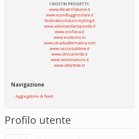
I NOSTRI PROGETTI:
www.ilteatrofabene.it
www.ecovillaggiosolare.it
festivalecofuturo.myblog.it
www.adomandarisponde.it
www.ecofiera.it
www.ecotecno.tv
www.stradaalternativa.com
www.sessosublime.it
www.clinicaverde.it
www.amoreamore.it
www.atlantide.tv
Navigazione
Aggregatore di feed
Profilo utente
Schede