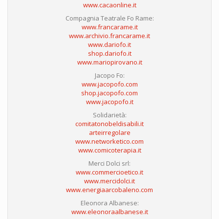
www.cacaonline.it
Compagnia Teatrale Fo Rame:
www.francarame.it
www.archivio.francarame.it
www.dariofo.it
shop.dariofo.it
www.mariopirovano.it
Jacopo Fo:
www.jacopofo.com
shop.jacopofo.com
www.jacopofo.it
Solidarietà:
comitatonobeldisabili.it
arteirregolare
www.networketico.com
www.comicoterapia.it
Merci Dolci srl:
www.commercioetico.it
www.mercidolci.it
www.energiaarcobaleno.com
Eleonora Albanese:
www.eleonoraalbanese.it