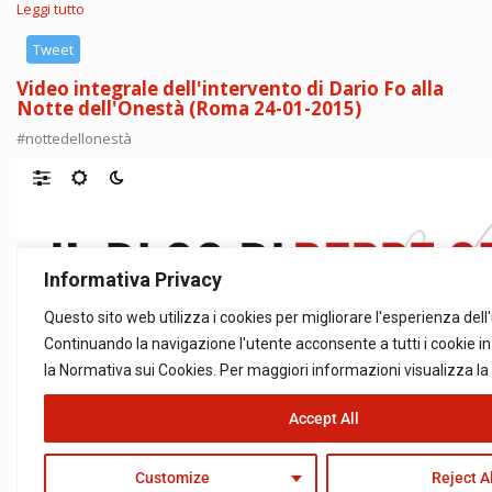
Leggi tutto
su
"C'è
un
Tweet
Re
Video integrale dell'intervento di Dario Fo alla
pazzo
Notte dell'Onestà (Roma 24-01-2015)
in
Danimarca"
#nottedellonestà
di
Dario
Fo
-
dal
30
gennaio
2015
in
libreria
-
Rassegna
Stampa