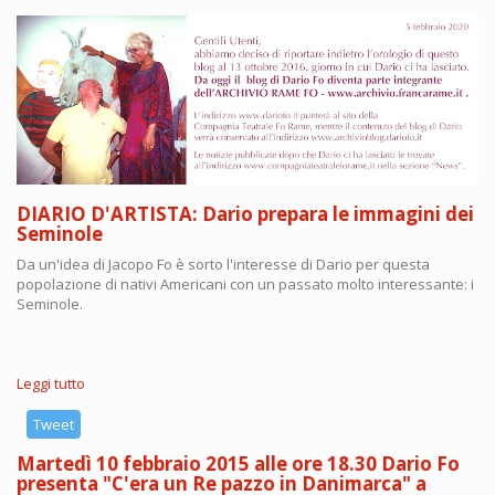
DIARIO D'ARTISTA: Dario prepara le immagini dei
Seminole
Da un'idea di Jacopo Fo è sorto l'interesse di Dario per questa
popolazione di nativi Americani con un passato molto interessante: i
Seminole.
Leggi tutto
su
DIARIO
D'ARTISTA:
Tweet
Dario
Martedì 10 febbraio 2015 alle ore 18.30 Dario Fo
prepara
presenta "C'era un Re pazzo in Danimarca" a
le