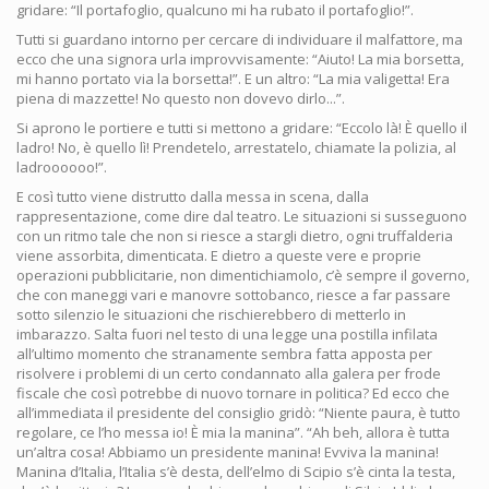
gridare: “Il portafoglio, qualcuno mi ha rubato il portafoglio!”.
Tutti si guardano intorno per cercare di individuare il malfattore, ma
ecco che una signora urla improvvisamente: “Aiuto! La mia borsetta,
mi hanno portato via la borsetta!”. E un altro: “La mia valigetta! Era
piena di mazzette! No questo non dovevo dirlo...”.
Si aprono le portiere e tutti si mettono a gridare: “Eccolo là! È quello il
ladro! No, è quello lì! Prendetelo, arrestatelo, chiamate la polizia, al
ladroooooo!”.
E così tutto viene distrutto dalla messa in scena, dalla
rappresentazione, come dire dal teatro. Le situazioni si susseguono
con un ritmo tale che non si riesce a stargli dietro, ogni truffalderia
viene assorbita, dimenticata. E dietro a queste vere e proprie
operazioni pubblicitarie, non dimentichiamolo, c’è sempre il governo,
che con maneggi vari e manovre sottobanco, riesce a far passare
sotto silenzio le situazioni che rischierebbero di metterlo in
imbarazzo. Salta fuori nel testo di una legge una postilla infilata
all’ultimo momento che stranamente sembra fatta apposta per
risolvere i problemi di un certo condannato alla galera per frode
fiscale che così potrebbe di nuovo tornare in politica? Ed ecco che
all’immediata il presidente del consiglio gridò: “Niente paura, è tutto
regolare, ce l’ho messa io! È mia la manina”. “Ah beh, allora è tutta
un’altra cosa! Abbiamo un presidente manina! Evviva la manina!
Manina d’Italia, l’Italia s’è desta, dell’elmo di Scipio s’è cinta la testa,