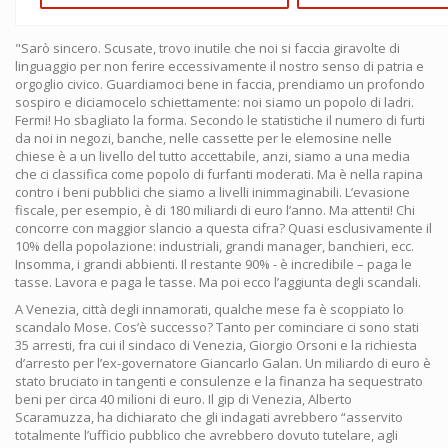
"Sarò sincero. Scusate, trovo inutile che noi si faccia giravolte di
linguaggio per non ferire eccessivamente il nostro senso di patria e
orgoglio civico. Guardiamoci bene in faccia, prendiamo un profondo
sospiro e diciamocelo schiettamente: noi siamo un popolo di ladri.
Fermi! Ho sbagliato la forma. Secondo le statistiche il numero di furti
da noi in negozi, banche, nelle cassette per le elemosine nelle
chiese è a un livello del tutto accettabile, anzi, siamo a una media
che ci classifica come popolo di furfanti moderati. Ma è nella rapina
contro i beni pubblici che siamo a livelli inimmaginabili. L’evasione
fiscale, per esempio, è di 180 miliardi di euro l’anno. Ma attenti! Chi
concorre con maggior slancio a questa cifra? Quasi esclusivamente il
10% della popolazione: industriali, grandi manager, banchieri, ecc.
Insomma, i grandi abbienti. Il restante 90% - è incredibile – paga le
tasse. Lavora e paga le tasse. Ma poi ecco l’aggiunta degli scandali.
A Venezia, città degli innamorati, qualche mese fa è scoppiato lo
scandalo Mose. Cos’è successo? Tanto per cominciare ci sono stati
35 arresti, fra cui il sindaco di Venezia, Giorgio Orsoni e la richiesta
d’arresto per l’ex-governatore Giancarlo Galan. Un miliardo di euro è
stato bruciato in tangenti e consulenze e la finanza ha sequestrato
beni per circa 40 milioni di euro. Il gip di Venezia, Alberto
Scaramuzza, ha dichiarato che gli indagati avrebbero “asservito
totalmente l’ufficio pubblico che avrebbero dovuto tutelare, agli