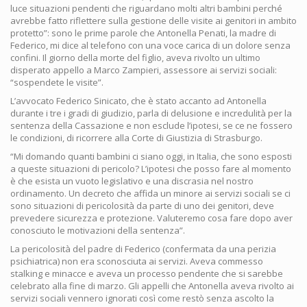
luce situazioni pendenti che riguardano molti altri bambini perché
avrebbe fatto riflettere sulla gestione delle visite ai genitori in ambito
protetto”: sono le prime parole che Antonella Penati, la madre di
Federico, mi dice al telefono con una voce carica di un dolore senza
confini. Il giorno della morte del figlio, aveva rivolto un ultimo
disperato appello a Marco Zampieri, assessore ai servizi sociali:
“sospendete le visite”.
L’avvocato Federico Sinicato, che è stato accanto ad Antonella
durante i tre i gradi di giudizio, parla di delusione e incredulità per la
sentenza della Cassazione e non esclude l’ipotesi, se ce ne fossero
le condizioni, di ricorrere alla Corte di Giustizia di Strasburgo.
“Mi domando quanti bambini ci siano oggi, in Italia, che sono esposti
a queste situazioni di pericolo? L’ipotesi che posso fare al momento
è che esista un vuoto legislativo e una discrasia nel nostro
ordinamento. Un decreto che affida un minore ai servizi sociali se ci
sono situazioni di pericolosità da parte di uno dei genitori, deve
prevedere sicurezza e protezione. Valuteremo cosa fare dopo aver
conosciuto le motivazioni della sentenza”.
La pericolosità del padre di Federico (confermata da una perizia
psichiatrica) non era sconosciuta ai servizi. Aveva commesso
stalking e minacce e aveva un processo pendente che si sarebbe
celebrato alla fine di marzo. Gli appelli che Antonella aveva rivolto ai
servizi sociali vennero ignorati così come restò senza ascolto la