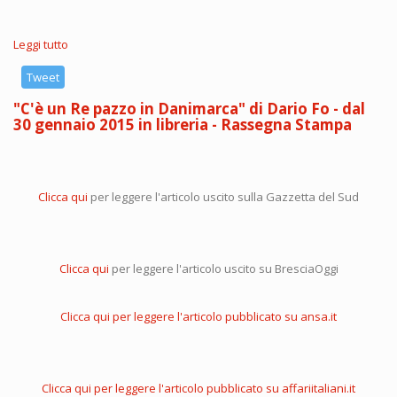
Leggi tutto
su
Le
memorie
Tweet
segrete
"C'è un Re pazzo in Danimarca" di Dario Fo - dal
di
30 gennaio 2015 in libreria - Rassegna Stampa
un
Re
pazzo
-
articolo
Clicca qui
per leggere l'articolo uscito sulla Gazzetta del Sud
pubblicato
su
il
Fatto
Quotidiano
Clicca qui
per leggere l'articolo uscito su BresciaOggi
del
30/01/2015
Clicca qui per leggere l'articolo pubblicato su ansa.it
Clicca qui per leggere l'articolo pubblicato su affariitaliani.it