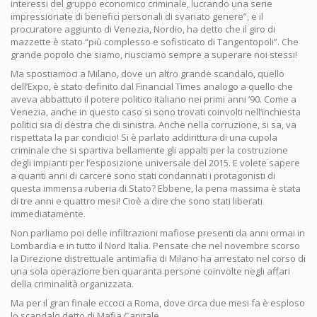
interessi del gruppo economico criminale, lucrando una serie
impressionate di benefici personali di svariato genere”, e il
procuratore aggiunto di Venezia, Nordio, ha detto che il giro di
mazzette è stato “più complesso e sofisticato di Tangentopoli”. Che
grande popolo che siamo, riusciamo sempre a superare noi stessi!
Ma spostiamoci a Milano, dove un altro grande scandalo, quello
dell’Expo, è stato definito dal Financial Times analogo a quello che
aveva abbattuto il potere politico italiano nei primi anni ’90. Come a
Venezia, anche in questo caso si sono trovati coinvolti nell’inchiesta
politici sia di destra che di sinistra. Anche nella corruzione, si sa, va
rispettata la par condicio! Si è parlato addirittura di una cupola
criminale che si spartiva bellamente gli appalti per la costruzione
degli impianti per l’esposizione universale del 2015. E volete sapere
a quanti anni di carcere sono stati condannati i protagonisti di
questa immensa ruberia di Stato? Ebbene, la pena massima è stata
di tre anni e quattro mesi! Cioè a dire che sono stati liberati
immediatamente.
Non parliamo poi delle infiltrazioni mafiose presenti da anni ormai in
Lombardia e in tutto il Nord Italia. Pensate che nel novembre scorso
la Direzione distrettuale antimafia di Milano ha arrestato nel corso di
una sola operazione ben quaranta persone coinvolte negli affari
della criminalità organizzata.
Ma per il gran finale eccoci a Roma, dove circa due mesi fa è esploso
lo scandalo detto di Mafia Capitale.