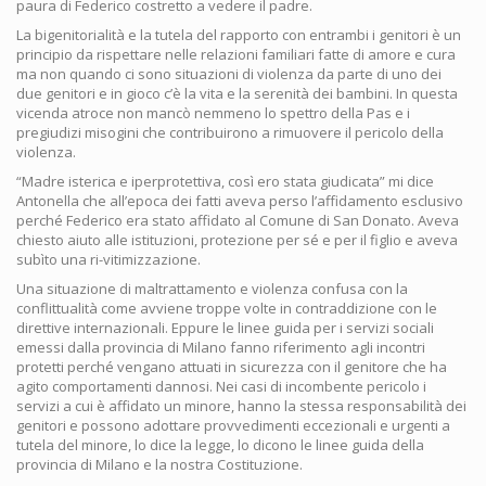
paura di Federico costretto a vedere il padre.
La bigenitorialità e la tutela del rapporto con entrambi i genitori è un
principio da rispettare nelle relazioni familiari fatte di amore e cura
ma non quando ci sono situazioni di violenza da parte di uno dei
due genitori e in gioco c’è la vita e la serenità dei bambini. In questa
vicenda atroce non mancò nemmeno lo spettro della Pas e i
pregiudizi misogini che contribuirono a rimuovere il pericolo della
violenza.
“Madre isterica e iperprotettiva, così ero stata giudicata” mi dice
Antonella che all’epoca dei fatti aveva perso l’affidamento esclusivo
perché Federico era stato affidato al Comune di San Donato. Aveva
chiesto aiuto alle istituzioni, protezione per sé e per il figlio e aveva
subìto una ri-vitimizzazione.
Una situazione di maltrattamento e violenza confusa con la
conflittualità come avviene troppe volte in contraddizione con le
direttive internazionali. Eppure le linee guida per i servizi sociali
emessi dalla provincia di Milano fanno riferimento agli incontri
protetti perché vengano attuati in sicurezza con il genitore che ha
agito comportamenti dannosi. Nei casi di incombente pericolo i
servizi a cui è affidato un minore, hanno la stessa responsabilità dei
genitori e possono adottare provvedimenti eccezionali e urgenti a
tutela del minore, lo dice la legge, lo dicono le linee guida della
provincia di Milano e la nostra Costituzione.