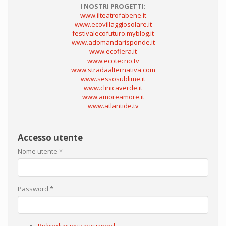
I NOSTRI PROGETTI:
www.ilteatrofabene.it
www.ecovillaggiosolare.it
festivalecofuturo.myblog.it
www.adomandarisponde.it
www.ecofiera.it
www.ecotecno.tv
www.stradaalternativa.com
www.sessosublime.it
www.clinicaverde.it
www.amoreamore.it
www.atlantide.tv
Accesso utente
Nome utente
*
Password
*
Richiedi nuova password