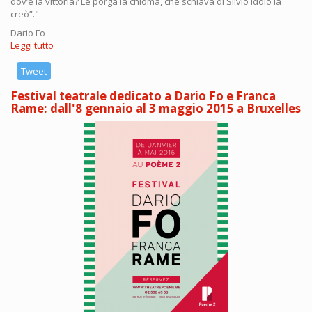
dov’è la vittoria? Le porga la chioma, che schiava di Silvio Iddio la
creò”."
Dario Fo
Leggi tutto
su
Video
integrale
Tweet
dell'intervento
Festival teatrale dedicato a Dario Fo e Franca
di
Rame: dall'8 gennaio al 3 maggio 2015 a Bruxelles
Dario
Fo
alla
Notte
dell'Onestà
(Roma
24-
01-
2015)