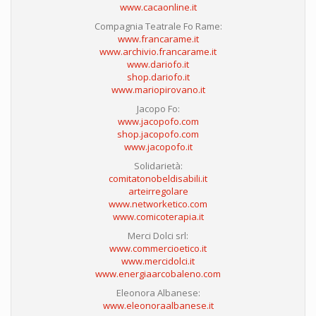
www.cacaonline.it
Compagnia Teatrale Fo Rame:
www.francarame.it
www.archivio.francarame.it
www.dariofo.it
shop.dariofo.it
www.mariopirovano.it
Jacopo Fo:
www.jacopofo.com
shop.jacopofo.com
www.jacopofo.it
Solidarietà:
comitatonobeldisabili.it
arteirregolare
www.networketico.com
www.comicoterapia.it
Merci Dolci srl:
www.commercioetico.it
www.mercidolci.it
www.energiaarcobaleno.com
Eleonora Albanese:
www.eleonoraalbanese.it