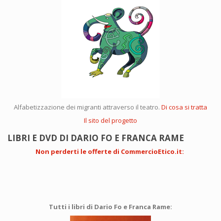
-
Articolo
di
Dario
Fo
pubblicato
su
Il
Fatto
Quotidiano
Alfabetizzazione dei migranti attraverso il teatro.
Di cosa si tratta
Il sito del progetto
LIBRI E DVD DI DARIO FO E FRANCA RAME
Non perderti le offerte di CommercioEtico.it
:
Tutti i libri di Dario Fo e Franca Rame: