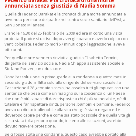
Federico Barakat e la cronaca di una morte
2015
annunciata senza giustizia di Nadia Somma
alle
ore
Quella di Federico Barakat è la cronaca di una morte annunciata e
18.30
avvenuta per mano del padre nel centro socio-sanitario dell’Asl, a
Dario
San Donato Milanese.
Fo
presenta
Erano le 16,30 del 25 febbraio del 2009 ed era in corso una visita
"C'era
protetta. Il padre si uccise dopo avergli sparato e averlo colpito con
un
venti coltellate. Federico morì 57 minuti dopo l’aggressione, aveva
Re
otto anni.
pazzo
Per quella morte vennero rinviati a giudizio Elisabetta Termini,
in
dirigente del servizio sociale, Nadia Chiappa assistente sociale e
Danimarca"
Stefano Panzeri, un educatore.
a
Milano
Dopo l’assoluzione in primo grado e la condanna a quattro mesi in
secondo grado, inflitta solo alla dirigente del servizio sociale, la
Cassazione il 28 gennaio scorso, ha assolto tutti gli imputati con una
sentenza che pesa come un macigno sulla coscienza di un Paese
che non è più capace di dare risposte a chi è più vulnerabile, né di
tutelare e far rispettare diritti, persone, bambini e bambine. Federico
aveva un diritto inalienabile alla vita che gli è stato negato ed è
doveroso capire perché e come sia stato possibile che quella vita gli
si sia stata tolta proprio quando, in seno alle istituzioni, avrebbe
dovuto ricevere protezione.
Se ci fosse stata una condanna, questo caso avrebbe portato alla