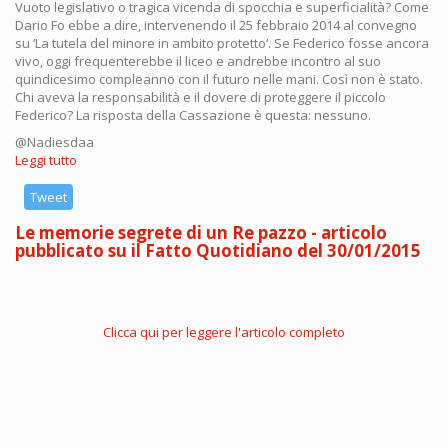
Vuoto legislativo o tragica vicenda di spocchia e superficialità? Come
Dario Fo ebbe a dire, intervenendo il 25 febbraio 2014 al convegno
su ‘La tutela del minore in ambito protetto‘. Se Federico fosse ancora
vivo, oggi frequenterebbe il liceo e andrebbe incontro al suo
quindicesimo compleanno con il futuro nelle mani. Così non è stato.
Chi aveva la responsabilità e il dovere di proteggere il piccolo
Federico? La risposta della Cassazione è questa: nessuno.
@Nadiesdaa
Leggi tutto
su
Federico
Barakat
Tweet
e
Le memorie segrete di un Re pazzo - articolo
la
pubblicato su il Fatto Quotidiano del 30/01/2015
cronaca
di
una
morte
annunciata
Clicca qui per leggere l'articolo completo
senza
giustizia
di
Nadia
Somma