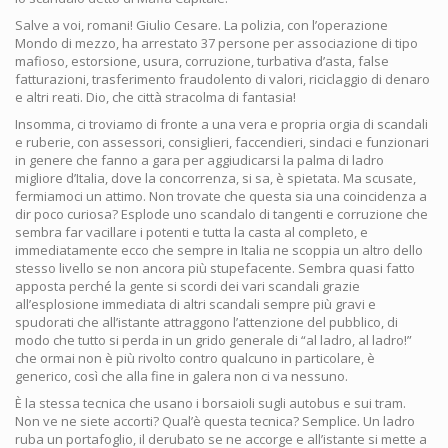
Salve a voi, romani! Giulio Cesare. La polizia, con l’operazione
Mondo di mezzo, ha arrestato 37 persone per associazione di tipo
mafioso, estorsione, usura, corruzione, turbativa d’asta, false
fatturazioni, trasferimento fraudolento di valori, riciclaggio di denaro
e altri reati. Dio, che città stracolma di fantasia!
Insomma, ci troviamo di fronte a una vera e propria orgia di scandali
e ruberie, con assessori, consiglieri, faccendieri, sindaci e funzionari
in genere che fanno a gara per aggiudicarsi la palma di ladro
migliore d’Italia, dove la concorrenza, si sa, è spietata. Ma scusate,
fermiamoci un attimo. Non trovate che questa sia una coincidenza a
dir poco curiosa? Esplode uno scandalo di tangenti e corruzione che
sembra far vacillare i potenti e tutta la casta al completo, e
immediatamente ecco che sempre in Italia ne scoppia un altro dello
stesso livello se non ancora più stupefacente. Sembra quasi fatto
apposta perché la gente si scordi dei vari scandali grazie
all’esplosione immediata di altri scandali sempre più gravi e
spudorati che all’istante attraggono l’attenzione del pubblico, di
modo che tutto si perda in un grido generale di “al ladro, al ladro!”
che ormai non è più rivolto contro qualcuno in particolare, è
generico, così che alla fine in galera non ci va nessuno.
È la stessa tecnica che usano i borsaioli sugli autobus e sui tram.
Non ve ne siete accorti? Qual’è questa tecnica? Semplice. Un ladro
ruba un portafoglio, il derubato se ne accorge e all’istante si mette a