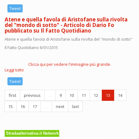
Festival
teatrale
Tweet
dedicato
Atene e quella favola di Aristofane sulla rivolta
a
del "mondo di sotto" - Articolo di Dario Fo
Dario
pubblicato su Il Fatto Quotidiano
Fo
e
Atene e quella favola di Aristofane sulla rivolta del "mondo di sotto"
Franca
Rame:
Il Fatto Quotidiano 6/01/2015
dall'8
gennaio
al
Clicca qui per vedere l'immagine più grande.
3
Leggi tutto
su
maggio
Atene
2015
e
Tweet
a
quella
Bruxelles
favola
first
previous
…
9
10
11
12
13
14
di
Aristofane
15
16
17
…
next
last
sulla
rivolta
del
"mondo
di
Stradaalternativa.it Network
sotto"