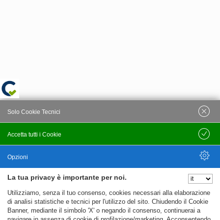
Solo Cookie Tecnici
Accetta tutti i Cookie
Salva
Opzioni
La tua privacy è importante per noi.
Nascondi Opzioni
Utilizziamo, senza il tuo consenso, cookies necessari alla elaborazione
di analisi statistiche e tecnici per l'utilizzo del sito. Chiudendo il Cookie
Banner, mediante il simbolo 'X' o negando il consenso, continuerai a
navigare in assenza di cookie di profilazione/marketing. Acconsentendo