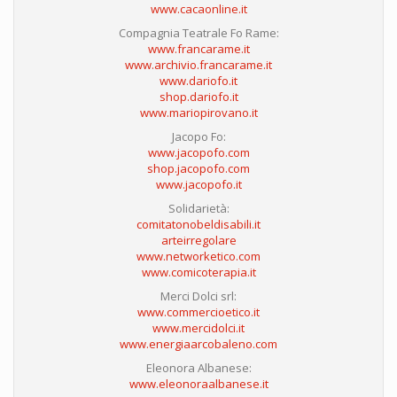
www.cacaonline.it
Compagnia Teatrale Fo Rame:
www.francarame.it
www.archivio.francarame.it
www.dariofo.it
shop.dariofo.it
www.mariopirovano.it
Jacopo Fo:
www.jacopofo.com
shop.jacopofo.com
www.jacopofo.it
Solidarietà:
comitatonobeldisabili.it
arteirregolare
www.networketico.com
www.comicoterapia.it
Merci Dolci srl:
www.commercioetico.it
www.mercidolci.it
www.energiaarcobaleno.com
Eleonora Albanese:
www.eleonoraalbanese.it