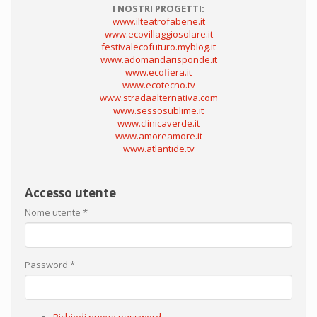
I NOSTRI PROGETTI:
www.ilteatrofabene.it
www.ecovillaggiosolare.it
festivalecofuturo.myblog.it
www.adomandarisponde.it
www.ecofiera.it
www.ecotecno.tv
www.stradaalternativa.com
www.sessosublime.it
www.clinicaverde.it
www.amoreamore.it
www.atlantide.tv
Accesso utente
Nome utente
*
Password
*
Richiedi nuova password