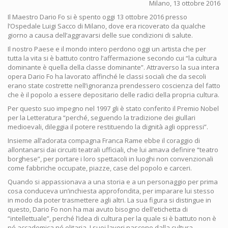
Milano, 13 ottobre 2016
Il Maestro Dario Fo si è spento oggi 13 ottobre 2016 presso
l’Ospedale Luigi Sacco di Milano, dove era ricoverato da qualche
giorno a causa dell’aggravarsi delle sue condizioni di salute.
Il nostro Paese e il mondo intero perdono oggi un artista che per
tutta la vita si è battuto contro l’affermazione secondo cui “la cultura
dominante è quella della classe dominante”. Attraverso la sua intera
opera Dario Fo ha lavorato affinché le classi sociali che da secoli
erano state costrette nell’ignoranza prendessero coscienza del fatto
che è il popolo a essere depositario delle radici della propria cultura.
Per questo suo impegno nel 1997 gli è stato conferito il Premio Nobel
per la Letteratura “perché, seguendo la tradizione dei giullari
medioevali, dileggia il potere restituendo la dignità agli oppressi”.
Insieme all’adorata compagna Franca Rame ebbe il coraggio di
allontanarsi dai circuiti teatrali ufficiali, che lui amava definire “teatro
borghese”, per portare i loro spettacoli in luoghi non convenzionali
come fabbriche occupate, piazze, case del popolo e carceri.
Quando si appassionava a una storia e a un personaggio per prima
cosa conduceva un’inchiesta approfondita, per imparare lui stesso
in modo da poter trasmettere agli altri. La sua figura si distingue in
questo, Dario Fo non ha mai avuto bisogno dell’etichetta di
“intellettuale”, perché l’idea di cultura per la quale si è battuto non è
né accademica né elitaria. I suoi lavori nascono dalla cultura