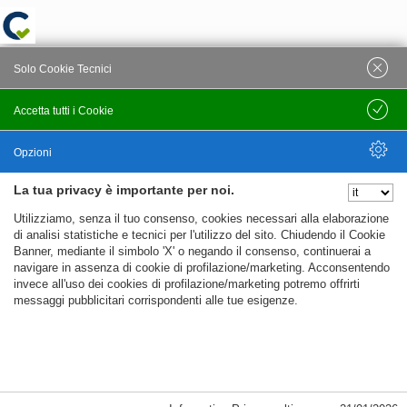
Solo Cookie Tecnici
Accetta tutti i Cookie
Salva
Opzioni
La tua privacy è importante per noi.
Nascondi Opzioni
Utilizziamo, senza il tuo consenso, cookies necessari alla elaborazione
di analisi statistiche e tecnici per l'utilizzo del sito. Chiudendo il Cookie
Banner, mediante il simbolo 'X' o negando il consenso, continuerai a
navigare in assenza di cookie di profilazione/marketing. Acconsentendo
invece all'uso dei cookies di profilazione/marketing potremo offrirti
messaggi pubblicitari corrispondenti alle tue esigenze.
%%CATEGORIES_DETAILS_LIST_TEMPLATE%%