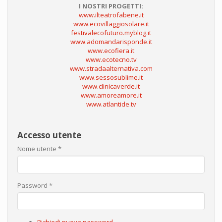
I NOSTRI PROGETTI:
www.ilteatrofabene.it
www.ecovillaggiosolare.it
festivalecofuturo.myblog.it
www.adomandarisponde.it
www.ecofiera.it
www.ecotecno.tv
www.stradaalternativa.com
www.sessosublime.it
www.clinicaverde.it
www.amoreamore.it
www.atlantide.tv
Accesso utente
Nome utente
*
Password
*
Richiedi nuova password