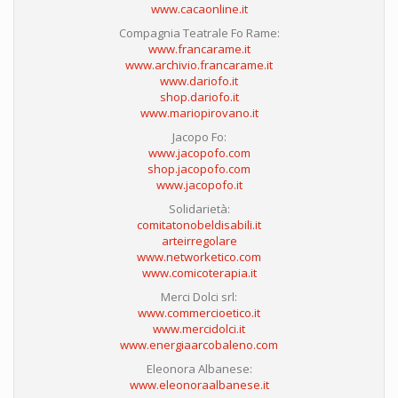
www.cacaonline.it
Compagnia Teatrale Fo Rame:
www.francarame.it
www.archivio.francarame.it
www.dariofo.it
shop.dariofo.it
www.mariopirovano.it
Jacopo Fo:
www.jacopofo.com
shop.jacopofo.com
www.jacopofo.it
Solidarietà:
comitatonobeldisabili.it
arteirregolare
www.networketico.com
www.comicoterapia.it
Merci Dolci srl:
www.commercioetico.it
www.mercidolci.it
www.energiaarcobaleno.com
Eleonora Albanese:
www.eleonoraalbanese.it