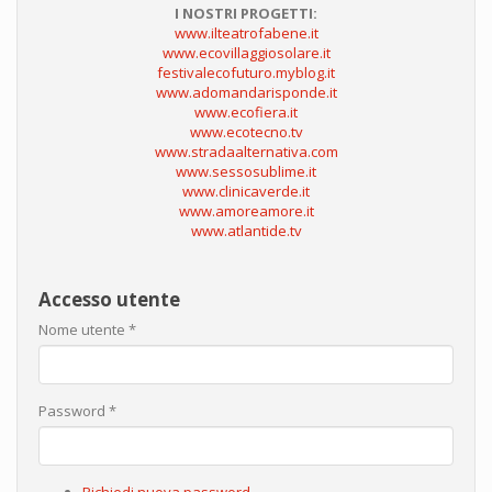
I NOSTRI PROGETTI:
www.ilteatrofabene.it
www.ecovillaggiosolare.it
festivalecofuturo.myblog.it
www.adomandarisponde.it
www.ecofiera.it
www.ecotecno.tv
www.stradaalternativa.com
www.sessosublime.it
www.clinicaverde.it
www.amoreamore.it
www.atlantide.tv
Accesso utente
Nome utente
*
Password
*
Richiedi nuova password