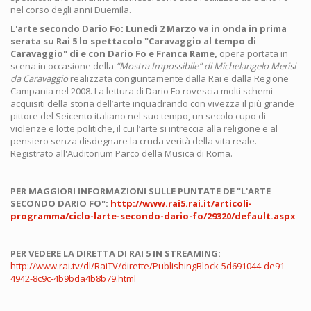
nel corso degli anni Duemila.
L'arte secondo Dario Fo: Lunedì 2 Marzo va in onda in prima
serata su Rai 5 lo spettacolo "Caravaggio al tempo di
Caravaggio" di e con Dario Fo e Franca Rame,
opera portata in
scena in occasione della
“Mostra Impossibile” di Michelangelo Merisi
da Caravaggio
realizzata congiuntamente dalla Rai e dalla Regione
Campania nel 2008. La lettura di Dario Fo rovescia molti schemi
acquisiti della storia dell’arte inquadrando con vivezza il più grande
pittore del Seicento italiano nel suo tempo, un secolo cupo di
violenze e lotte politiche, il cui l’arte si intreccia alla religione e al
pensiero senza disdegnare la cruda verità della vita reale.
Registrato all'Auditorium Parco della Musica di Roma.
PER MAGGIORI INFORMAZIONI SULLE PUNTATE DE "L'ARTE
SECONDO DARIO FO":
http://www.rai5.rai.it/articoli-
programma/ciclo-larte-secondo-dario-fo/29320/default.aspx
PER VEDERE LA DIRETTA DI RAI 5 IN STREAMING:
http://www.rai.tv/dl/RaiTV/dirette/PublishingBlock-5d691044-de91-
4942-8c9c-4b9bda4b8b79.html