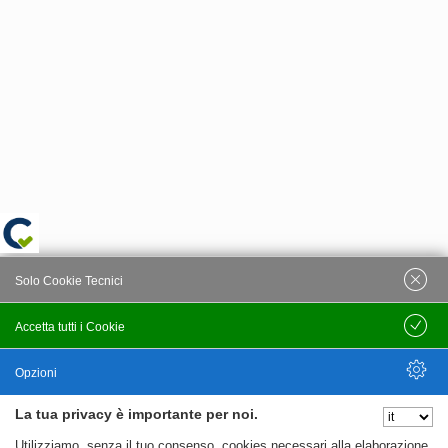
Solo Cookie Tecnici
Accetta tutti i Cookie
Salva
Opzioni
La tua privacy è importante per noi.
Nascondi Opzioni
Utilizziamo, senza il tuo consenso, cookies necessari alla elaborazione