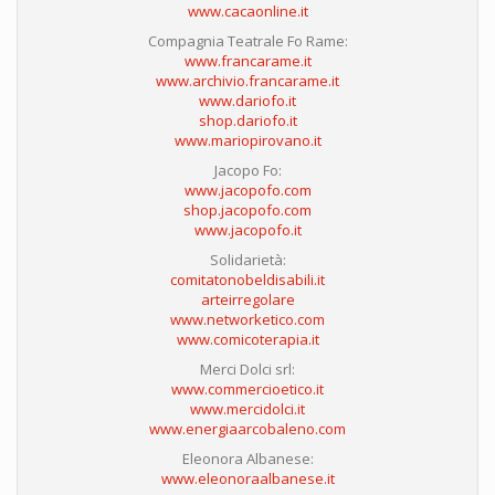
www.cacaonline.it
Compagnia Teatrale Fo Rame:
www.francarame.it
www.archivio.francarame.it
www.dariofo.it
shop.dariofo.it
www.mariopirovano.it
Jacopo Fo:
www.jacopofo.com
shop.jacopofo.com
www.jacopofo.it
Solidarietà:
comitatonobeldisabili.it
arteirregolare
www.networketico.com
www.comicoterapia.it
Merci Dolci srl:
www.commercioetico.it
www.mercidolci.it
www.energiaarcobaleno.com
Eleonora Albanese:
www.eleonoraalbanese.it