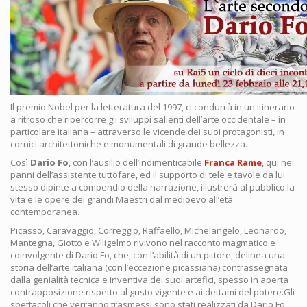
Il premio Nobel per la letteratura del 1997, ci condurrà in un itinerario
a ritroso che ripercorre gli sviluppi salienti dell’arte occidentale – in
particolare italiana – attraverso le vicende dei suoi protagonisti, in
cornici architettoniche e monumentali di grande bellezza.
Così
Dario Fo
, con l’ausilio dell’indimenticabile
Franca Rame
, qui nei
panni dell’assistente tuttofare, ed il supporto di tele e tavole da lui
stesso dipinte a compendio della narrazione, illustrerà al pubblico la
vita e le opere dei grandi Maestri dal medioevo all’età
contemporanea.
Picasso, Caravaggio, Correggio, Raffaello, Michelangelo, Leonardo,
Mantegna, Giotto e Wiligelmo rivivono nel racconto magmatico e
coinvolgente di Dario Fo, che, con l’abilità di un pittore, delinea una
storia dell’arte italiana (con l’eccezione picassiana) contrassegnata
dalla genialità tecnica e inventiva dei suoi artefici, spesso in aperta
contrapposizione rispetto al gusto vigente e ai dettami del potere.Gli
spettacoli che verranno trasmessi sono stati realizzati da Dario Fo