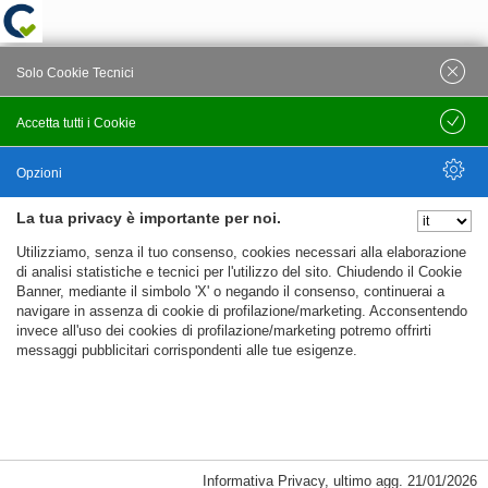
Solo Cookie Tecnici
Accetta tutti i Cookie
Salva
Opzioni
La tua privacy è importante per noi.
Nascondi Opzioni
Utilizziamo, senza il tuo consenso, cookies necessari alla elaborazione
di analisi statistiche e tecnici per l'utilizzo del sito. Chiudendo il Cookie
Banner, mediante il simbolo 'X' o negando il consenso, continuerai a
navigare in assenza di cookie di profilazione/marketing. Acconsentendo
invece all'uso dei cookies di profilazione/marketing potremo offrirti
messaggi pubblicitari corrispondenti alle tue esigenze.
%%CATEGORIES_DETAILS_LIST_TEMPLATE%%
Informativa Privacy
,
ultimo agg.
21/01/2026