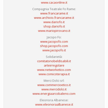
www.cacaonline.it
Compagnia Teatrale Fo Rame:
www.francarame.it
www.archivio.francarame.it
www.dariofo.it
shop.dariofo.it
www.mariopirovano.it
Jacopo Fo:
www.jacopofo.com
shop.jacopofo.com
www.jacopofo.it
Solidarietà:
comitatonobeldisabili.it
arteirregolare
www.networketico.com
www.comicoterapia.it
Merci Dolci srl:
www.commercioetico.it
www.mercidolci.it
www.energiaarcobaleno.com
Eleonora Albanese:
www.eleonoraalbanese.it