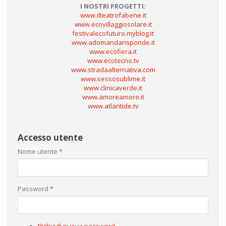
I NOSTRI PROGETTI:
www.ilteatrofabene.it
www.ecovillaggiosolare.it
festivalecofuturo.myblog.it
www.adomandarisponde.it
www.ecofiera.it
www.ecotecno.tv
www.stradaalternativa.com
www.sessosublime.it
www.clinicaverde.it
www.amoreamore.it
www.atlantide.tv
Accesso utente
Nome utente
*
Password
*
Richiedi nuova password