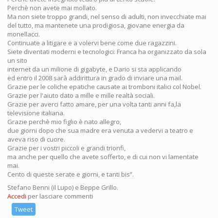
Perchè non avete mai mollato.
Ma non siete troppo grandi, nel senso di adulti, non invecchiate mai
del tutto, ma mantenete una prodigiosa, giovane energia da
monellacci.
Continuate a litigare e a volervi bene come due ragazzini.
Siete diventati moderni e tecnologici: Franca ha organizzato da sola
un sito
internet da un milione di gigabyte, e Dario si sta applicando
ed entro il 2008 sarà addirittura in grado di inviare una mail.
Grazie per le coliche epatiche causate ai tromboni italici col Nobel.
Grazie per l'aiuto dato a mille e mille realtà sociali.
Grazie per averci fatto amare, per una volta tanti anni fa,la
televisione italiana.
Grazie perchè mio figlio è nato allegro,
due giorni dopo che sua madre era venuta a vedervi a teatro e
aveva riso di cuore.
Grazie per i vostri piccoli e grandi trionfi,
ma anche per quello che avete sofferto, e di cui non vi lamentate
mai.
Cento di queste serate e giorni, e tanti bis”.
Stefano Benni (il Lupo) e Beppe Grillo.
Accedi
per lasciare commenti
Tweet