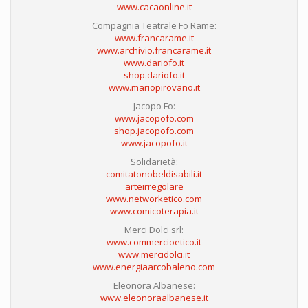
www.cacaonline.it
Compagnia Teatrale Fo Rame:
www.francarame.it
www.archivio.francarame.it
www.dariofo.it
shop.dariofo.it
www.mariopirovano.it
Jacopo Fo:
www.jacopofo.com
shop.jacopofo.com
www.jacopofo.it
Solidarietà:
comitatonobeldisabili.it
arteirregolare
www.networketico.com
www.comicoterapia.it
Merci Dolci srl:
www.commercioetico.it
www.mercidolci.it
www.energiaarcobaleno.com
Eleonora Albanese:
www.eleonoraalbanese.it