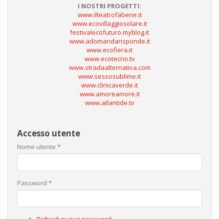
I NOSTRI PROGETTI:
www.ilteatrofabene.it
www.ecovillaggiosolare.it
festivalecofuturo.myblog.it
www.adomandarisponde.it
www.ecofiera.it
www.ecotecno.tv
www.stradaalternativa.com
www.sessosublime.it
www.clinicaverde.it
www.amoreamore.it
www.atlantide.tv
Accesso utente
Nome utente
*
Password
*
Richiedi nuova password