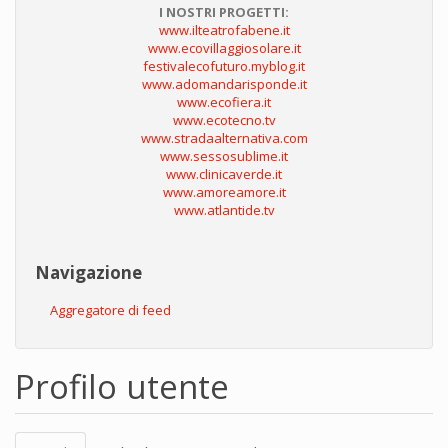
I NOSTRI PROGETTI:
www.ilteatrofabene.it
www.ecovillaggiosolare.it
festivalecofuturo.myblog.it
www.adomandarisponde.it
www.ecofiera.it
www.ecotecno.tv
www.stradaalternativa.com
www.sessosublime.it
www.clinicaverde.it
www.amoreamore.it
www.atlantide.tv
Navigazione
Aggregatore di feed
Profilo utente
Schede