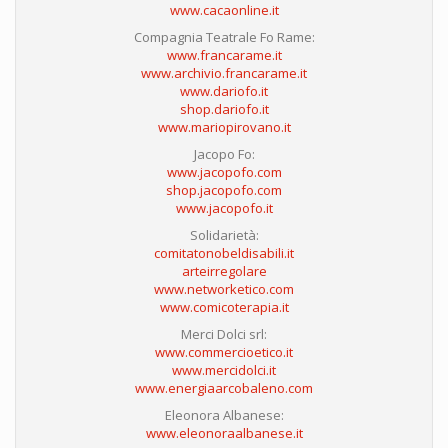
www.cacaonline.it
Compagnia Teatrale Fo Rame:
www.francarame.it
www.archivio.francarame.it
www.dariofo.it
shop.dariofo.it
www.mariopirovano.it
Jacopo Fo:
www.jacopofo.com
shop.jacopofo.com
www.jacopofo.it
Solidarietà:
comitatonobeldisabili.it
arteirregolare
www.networketico.com
www.comicoterapia.it
Merci Dolci srl:
www.commercioetico.it
www.mercidolci.it
www.energiaarcobaleno.com
Eleonora Albanese:
www.eleonoraalbanese.it